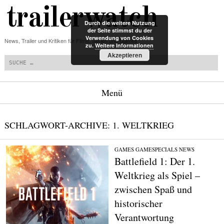
trailerwatch
Durch die weitere Nutzung
der Seite stimmst du der
Verwendung von Cookies
News, Trailer und Kritiken für Filme, Serien und Games
zu.
Weitere Informationen
Suchen
Akzeptieren
Menü
Zum Inhalt springen
SCHLAGWORT-ARCHIVE:
1. WELTKRIEG
GAMES
/
GAMESPECIALS
/
NEWS
Battlefield 1: Der 1.
Weltkrieg als Spiel –
zwischen Spaß und
historischer
Verantwortung