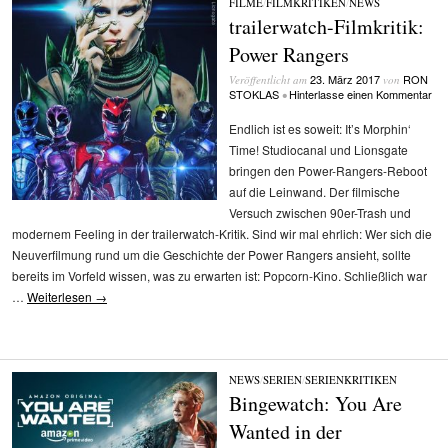
FILME
/
FILMKRITIKEN
/
NEWS
trailerwatch-Filmkritik:
Power Rangers
23. März 2017
RON
Veröffentlicht am
von
STOKLAS
Hinterlasse einen Kommentar
•
Endlich ist es soweit: It’s Morphin‘
Time! Studiocanal und Lionsgate
bringen den Power-Rangers-Reboot
auf die Leinwand. Der filmische
Versuch zwischen 90er-Trash und
modernem Feeling in der trailerwatch-Kritik. Sind wir mal ehrlich: Wer sich die
Neuverfilmung rund um die Geschichte der Power Rangers ansieht, sollte
bereits im Vorfeld wissen, was zu erwarten ist: Popcorn-Kino. Schließlich war
…
Weiterlesen
→
NEWS
/
SERIEN
/
SERIENKRITIKEN
Bingewatch: You Are
Wanted in der