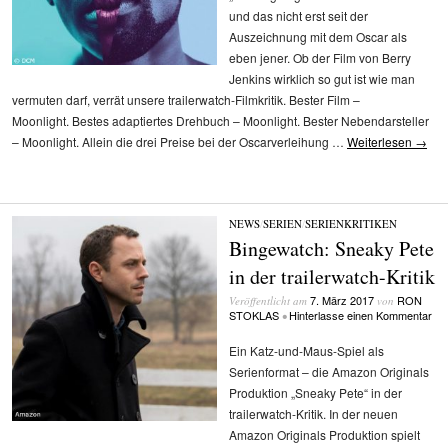
und das nicht erst seit der
Auszeichnung mit dem Oscar als
eben jener. Ob der Film von Berry
Jenkins wirklich so gut ist wie man
vermuten darf, verrät unsere trailerwatch-Filmkritik. Bester Film –
Moonlight. Bestes adaptiertes Drehbuch – Moonlight. Bester Nebendarsteller
– Moonlight. Allein die drei Preise bei der Oscarverleihung …
Weiterlesen
→
NEWS
/
SERIEN
/
SERIENKRITIKEN
Bingewatch: Sneaky Pete
in der trailerwatch-Kritik
7. März 2017
RON
Veröffentlicht am
von
STOKLAS
Hinterlasse einen Kommentar
•
Ein Katz-und-Maus-Spiel als
Serienformat – die Amazon Originals
Produktion „Sneaky Pete“ in der
trailerwatch-Kritik. In der neuen
Amazon Originals Produktion spielt