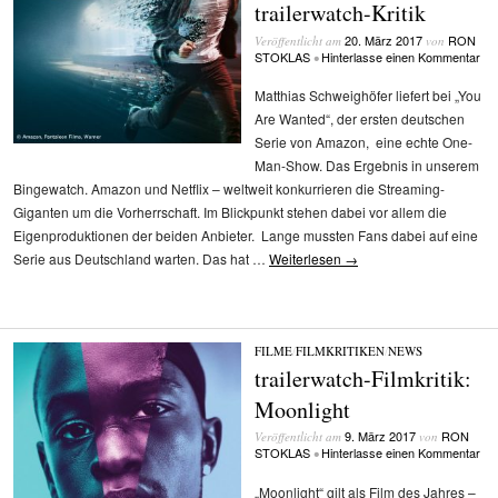
trailerwatch-Kritik
20. März 2017
RON
Veröffentlicht am
von
STOKLAS
Hinterlasse einen Kommentar
•
Matthias Schweighöfer liefert bei „You
Are Wanted“, der ersten deutschen
Serie von Amazon, eine echte One-
Man-Show. Das Ergebnis in unserem
Bingewatch. Amazon und Netflix – weltweit konkurrieren die Streaming-
Giganten um die Vorherrschaft. Im Blickpunkt stehen dabei vor allem die
Eigenproduktionen der beiden Anbieter. Lange mussten Fans dabei auf eine
Serie aus Deutschland warten. Das hat …
Weiterlesen
→
FILME
/
FILMKRITIKEN
/
NEWS
trailerwatch-Filmkritik:
Moonlight
9. März 2017
RON
Veröffentlicht am
von
STOKLAS
Hinterlasse einen Kommentar
•
„Moonlight“ gilt als Film des Jahres –