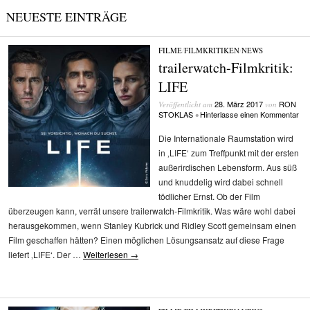
NEUESTE EINTRÄGE
FILME
/
FILMKRITIKEN
/
NEWS
trailerwatch-Filmkritik:
LIFE
28. März 2017
RON
Veröffentlicht am
von
STOKLAS
Hinterlasse einen Kommentar
•
Die Internationale Raumstation wird
in ‚LIFE‘ zum Treffpunkt mit der ersten
außerirdischen Lebensform. Aus süß
und knuddelig wird dabei schnell
tödlicher Ernst. Ob der Film
überzeugen kann, verrät unsere trailerwatch-Filmkritik. Was wäre wohl dabei
herausgekommen, wenn Stanley Kubrick und Ridley Scott gemeinsam einen
Film geschaffen hätten? Einen möglichen Lösungsansatz auf diese Frage
liefert ‚LIFE‘. Der …
Weiterlesen
→