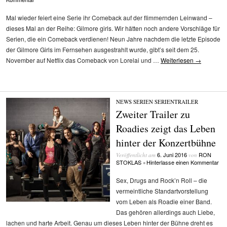
Mal wieder feiert eine Serie ihr Comeback auf der flimmernden Leinwand –
dieses Mal an der Reihe: Gilmore girls. Wir hätten noch andere Vorschläge für
Serien, die ein Comeback verdienen! Neun Jahre nachdem die letzte Episode
der Gilmore Girls im Fernsehen ausgestrahlt wurde, gibt’s seit dem 25.
November auf Netflix das Comeback von Lorelai und …
Weiterlesen
→
NEWS
/
SERIEN
/
SERIENTRAILER
Zweiter Trailer zu
Roadies zeigt das Leben
hinter der Konzertbühne
6. Juni 2016
RON
Veröffentlicht am
von
STOKLAS
Hinterlasse einen Kommentar
•
Sex, Drugs and Rock’n Roll – die
vermeintliche Standartvorstellung
vom Leben als Roadie einer Band.
Das gehören allerdings auch Liebe,
lachen und harte Arbeit. Genau um dieses Leben hinter der Bühne dreht es