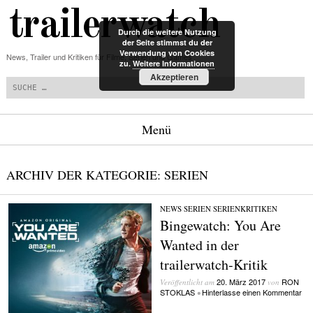
trailerwatch
Durch die weitere Nutzung
der Seite stimmst du der
Verwendung von Cookies
News, Trailer und Kritiken für Filme, Serien und Games
zu.
Weitere Informationen
Suchen
Akzeptieren
Menü
Zum Inhalt springen
ARCHIV DER KATEGORIE:
SERIEN
NEWS
/
SERIEN
/
SERIENKRITIKEN
Bingewatch: You Are
Wanted in der
trailerwatch-Kritik
20. März 2017
RON
Veröffentlicht am
von
STOKLAS
Hinterlasse einen Kommentar
•