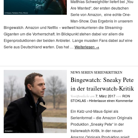
Matthias Schweighöfer liefert bei „You
Are Wanted“, der ersten deutschen
Serie von Amazon, eine echte One-
Man-Show. Das Ergebnis in unserem
Bingewatch. Amazon und Netflix – weltweit konkurrieren die Streaming-
Giganten um die Vorherrschaft. Im Blickpunkt stehen dabei vor allem die
Eigenproduktionen der beiden Anbieter. Lange mussten Fans dabei auf eine
Serie aus Deutschland warten. Das hat …
Weiterlesen
→
NEWS
/
SERIEN
/
SERIENKRITIKEN
Bingewatch: Sneaky Pete
in der trailerwatch-Kritik
7. März 2017
RON
Veröffentlicht am
von
STOKLAS
Hinterlasse einen Kommentar
•
Ein Katz-und-Maus-Spiel als
Serienformat – die Amazon Originals
Produktion „Sneaky Pete“ in der
trailerwatch-Kritik. In der neuen
Amazon Originals Produktion spielt