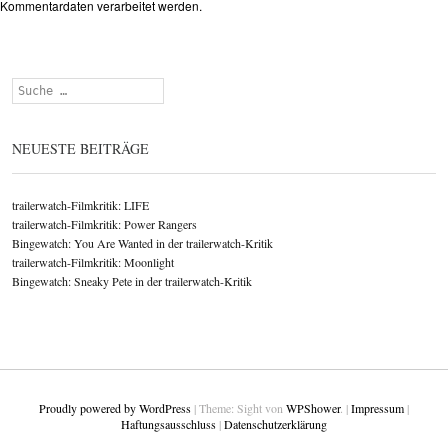
Kommentardaten verarbeitet werden.
Suchen
NEUESTE BEITRÄGE
trailerwatch-Filmkritik: LIFE
trailerwatch-Filmkritik: Power Rangers
Bingewatch: You Are Wanted in der trailerwatch-Kritik
trailerwatch-Filmkritik: Moonlight
Bingewatch: Sneaky Pete in der trailerwatch-Kritik
Proudly powered by WordPress
|
Theme: Sight von
WPShower
.
|
Impressum
|
Haftungsausschluss
|
Datenschutzerklärung