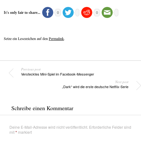
It's only fair to share...
0
0
Setze ein Lesezeichen auf den
Permalink
.
Previous post
Verstecktes Mini-Spiel im Facebook-Messenger
Next post
„Dark“ wird die erste deutsche Netflix-Serie
Schreibe einen Kommentar
Deine E-Mail-Adresse wird nicht veröffentlicht.
Erforderliche Felder sind
mit
*
markiert