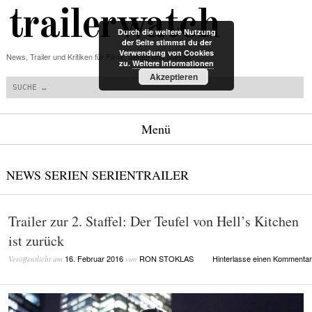
trailerwatch
Durch die weitere Nutzung
der Seite stimmst du der
Verwendung von Cookies
News, Trailer und Kritiken für Filme, Serien und Games
zu.
Weitere Informationen
Suchen
Akzeptieren
Menü
Zum Inhalt springen
NEWS
/
SERIEN
/
SERIENTRAILER
Trailer zur 2. Staffel: Der Teufel von Hell’s Kitchen
ist zurück
16. Februar 2016
RON STOKLAS
Hinterlasse einen Kommentar
Veröffentlicht am
von