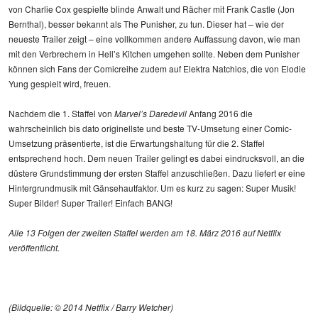
von Charlie Cox gespielte blinde Anwalt und Rächer mit Frank Castle (Jon
Bernthal), besser bekannt als The Punisher, zu tun. Dieser hat – wie der
neueste Trailer zeigt – eine vollkommen andere Auffassung davon, wie man
mit den Verbrechern in Hell’s Kitchen umgehen sollte. Neben dem Punisher
können sich Fans der Comicreihe zudem auf Elektra Natchios, die von Elodie
Yung gespielt wird, freuen.
Nachdem die 1. Staffel von
Marvel’s Daredevil
Anfang 2016 die
wahrscheinlich bis dato originellste und beste TV-Umsetung einer Comic-
Umsetzung präsentierte, ist die Erwartungshaltung für die 2. Staffel
entsprechend hoch. Dem neuen Trailer gelingt es dabei eindrucksvoll, an die
düstere Grundstimmung der ersten Staffel anzuschließen. Dazu liefert er eine
Hintergrundmusik mit Gänsehautfaktor. Um es kurz zu sagen: Super Musik!
Super Bilder! Super Trailer! Einfach BANG!
Alle 13 Folgen der zweiten Staffel werden am 18. März 2016 auf Netflix
veröffentlicht.
(Bildquelle: © 2014 Netflix / Barry Wetcher)