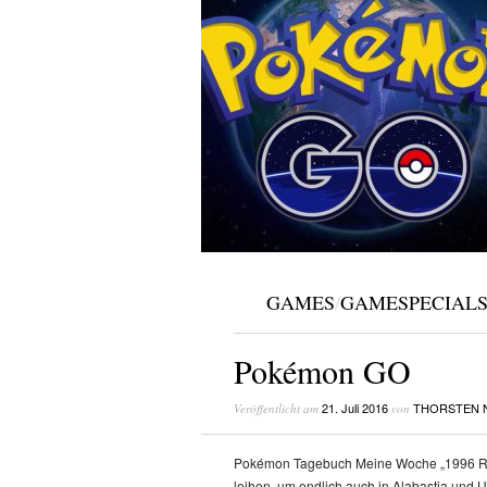
GAMES
/
GAMESPECIAL
Pokémon GO
21. Juli 2016
THORSTEN 
Veröffentlicht am
von
Pokémon Tagebuch Meine Woche „1996 Re
leihen, um endlich auch in Alabastia und