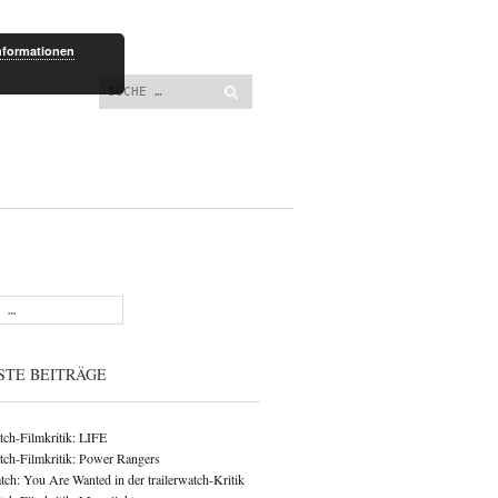
lt springen
nformationen
Suchen
STE BEITRÄGE
atch-Filmkritik: LIFE
atch-Filmkritik: Power Rangers
ch: You Are Wanted in der trailerwatch-Kritik