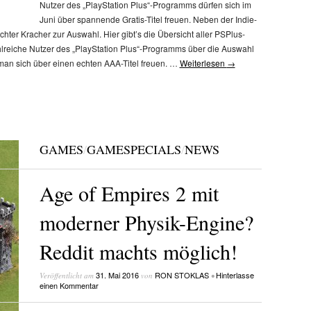
Nutzer des „PlayStation Plus“-Programms dürfen sich im
Juni über spannende Gratis-Titel freuen. Neben der Indie-
ter Kracher zur Auswahl. Hier gibt’s die Übersicht aller PSPlus-
hlreiche Nutzer des „PlayStation Plus“-Programms über die Auswahl
nn man sich über einen echten AAA-Titel freuen. …
Weiterlesen
→
GAMES
/
GAMESPECIALS
/
NEWS
Age of Empires 2 mit
moderner Physik-Engine?
Reddit machts möglich!
31. Mai 2016
RON STOKLAS
Hinterlasse
Veröffentlicht am
von
•
einen Kommentar