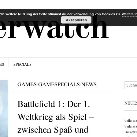
Menü
Zum Inha
lerwatch
die weitere Nutzung der Seite stimmst du der Verwendung von Cookies zu.
Weitere I
Akzeptieren
News, Trailer und Kritiken für Filme, Serien und Games
ES
SPECIALS
GAMES
/
GAMESPECIALS
/
NEWS
Suchen
Battlefield 1: Der 1.
NEUE
Weltkrieg als Spiel –
trailerw
zwischen Spaß und
trailerw
Bingewat