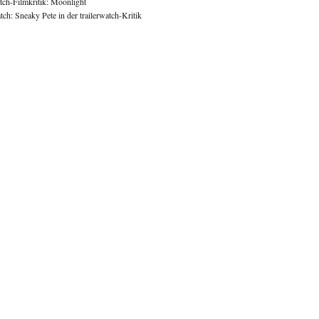
atch-Filmkritik: Moonlight
ch: Sneaky Pete in der trailerwatch-Kritik