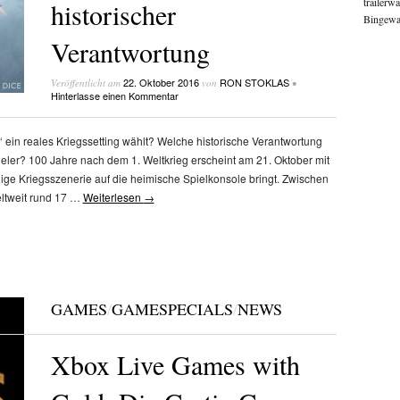
trailerw
historischer
Bingewat
Verantwortung
22. Oktober 2016
RON STOKLAS
Veröffentlicht am
von
•
Hinterlasse einen Kommentar
1‘ ein reales Kriegssetting wählt? Welche historische Verantwortung
eler? 100 Jahre nach dem 1. Weltkrieg erscheint am 21. Oktober mit
alige Kriegsszenerie auf die heimische Spielkonsole bringt. Zwischen
eltweit rund 17 …
Weiterlesen
→
GAMES
/
GAMESPECIALS
/
NEWS
Xbox Live Games with