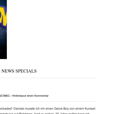
S
/
NEWS
/
SPECIALS
NOWAG
Hinterlasse einen Kommentar
•
loaded“ Damals musste ich mir einen Game Boy von einem Kumpel
 Umgebung auf Pokémon-Jagd zu gehen. 20 Jahre später kann ich