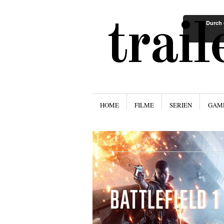
trai
Durch 
Menü
ZUM INHALT SPRINGEN
HOME
FILME
SERIEN
GAM