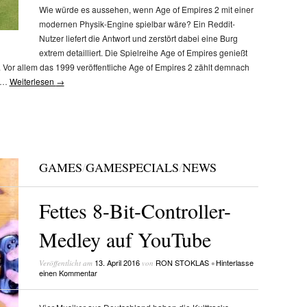
Wie würde es aussehen, wenn Age of Empires 2 mit einer
modernen Physik-Engine spielbar wäre? Ein Reddit-
Nutzer liefert die Antwort und zerstört dabei eine Burg
extrem detailliert. Die Spielreihe Age of Empires genießt
. Vor allem das 1999 veröffentliche Age of Empires 2 zählt demnach
n …
Weiterlesen
→
GAMES
/
GAMESPECIALS
/
NEWS
Fettes 8-Bit-Controller-
Medley auf YouTube
13. April 2016
RON STOKLAS
Hinterlasse
Veröffentlicht am
von
•
einen Kommentar