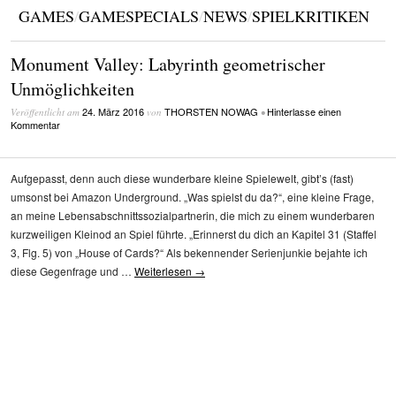
GAMES
/
GAMESPECIALS
/
NEWS
/
SPIELKRITIKEN
Monument Valley: Labyrinth geometrischer
Unmöglichkeiten
24. März 2016
THORSTEN NOWAG
Hinterlasse einen
Veröffentlicht am
von
•
Kommentar
Aufgepasst, denn auch diese wunderbare kleine Spielewelt, gibt’s (fast)
umsonst bei Amazon Underground. „Was spielst du da?“, eine kleine Frage,
an meine Lebensabschnittssozialpartnerin, die mich zu einem wunderbaren
kurzweiligen Kleinod an Spiel führte. „Erinnerst du dich an Kapitel 31 (Staffel
3, Flg. 5) von „House of Cards?“ Als bekennender Serienjunkie bejahte ich
diese Gegenfrage und …
Weiterlesen
→