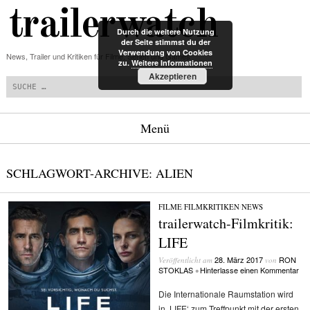
trailerwatch
Durch die weitere Nutzung
der Seite stimmst du der
Verwendung von Cookies
News, Trailer und Kritiken für Filme, Serien und Games
zu.
Weitere Informationen
Suchen
Akzeptieren
Menü
Zum Inhalt springen
SCHLAGWORT-ARCHIVE:
ALIEN
FILME
/
FILMKRITIKEN
/
NEWS
trailerwatch-Filmkritik:
LIFE
28. März 2017
RON
Veröffentlicht am
von
STOKLAS
Hinterlasse einen Kommentar
•
Die Internationale Raumstation wird
in ‚LIFE‘ zum Treffpunkt mit der ersten