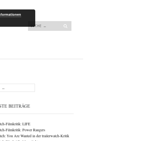
lt springen
nformationen
Suchen
STE BEITRÄGE
atch-Filmkritik: LIFE
atch-Filmkritik: Power Rangers
ch: You Are Wanted in der trailerwatch-Kritik