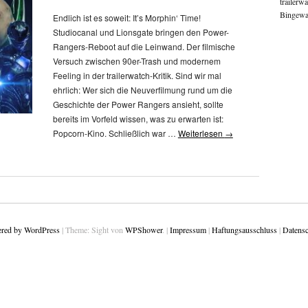
trailerw
Bingewat
Endlich ist es soweit: It’s Morphin‘ Time!
Studiocanal und Lionsgate bringen den Power-
Rangers-Reboot auf die Leinwand. Der filmische
Versuch zwischen 90er-Trash und modernem
Feeling in der trailerwatch-Kritik. Sind wir mal
ehrlich: Wer sich die Neuverfilmung rund um die
Geschichte der Power Rangers ansieht, sollte
bereits im Vorfeld wissen, was zu erwarten ist:
Popcorn-Kino. Schließlich war …
Weiterlesen
→
red by WordPress
|
Theme: Sight von
WPShower
.
|
Impressum
|
Haftungsausschluss
|
Datensc