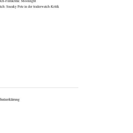
atch-Filmkritik: Moonlight
ch: Sneaky Pete in der trailerwatch-Kritik
hutzerklärung