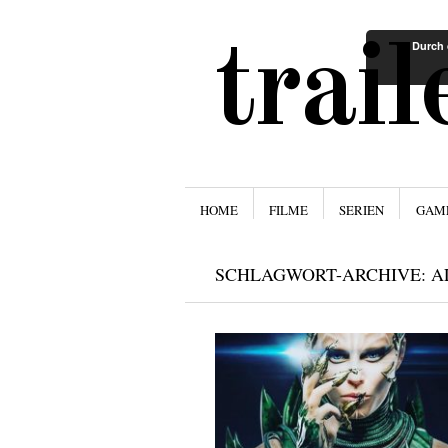
trai
Durch 
Menü
ZUM INHALT SPRINGEN
HOME
FILME
SERIEN
GAM
SCHLAGWORT-ARCHIVE:
A