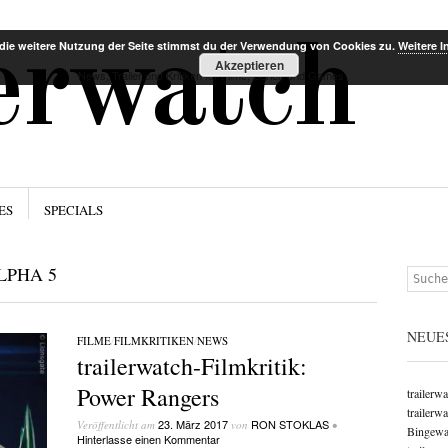
Menü
Zum Inha
lerwatch
die weitere Nutzung der Seite stimmst du der Verwendung von Cookies zu.
Weitere I
Akzeptieren
News, Trailer und Kritiken für Filme, Serien und Games
ES
SPECIALS
LPHA 5
Suchen
NEUE
FILME
/
FILMKRITIKEN
/
NEWS
trailerwatch-Filmkritik:
Power Rangers
trailerw
trailerw
23. März 2017
RON STOKLAS
Veröffentlicht am
von
•
Bingewat
Hinterlasse einen Kommentar