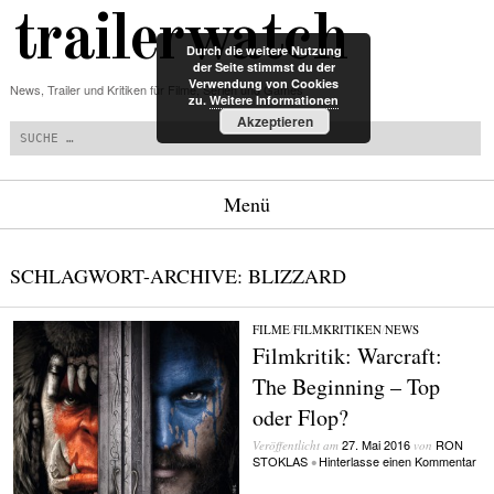
trailerwatch
Durch die weitere Nutzung
der Seite stimmst du der
Verwendung von Cookies
News, Trailer und Kritiken für Filme, Serien und Games
zu.
Weitere Informationen
Suchen
Akzeptieren
Menü
Zum Inhalt springen
SCHLAGWORT-ARCHIVE:
BLIZZARD
FILME
/
FILMKRITIKEN
/
NEWS
Filmkritik: Warcraft:
The Beginning – Top
oder Flop?
27. Mai 2016
RON
Veröffentlicht am
von
STOKLAS
Hinterlasse einen Kommentar
•