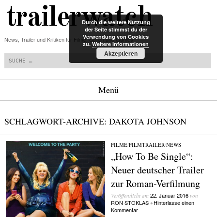
trailerwatch
Durch die weitere Nutzung
der Seite stimmst du der
Verwendung von Cookies
News, Trailer und Kritiken für Filme, Serien und Games
zu.
Weitere Informationen
Suchen
Akzeptieren
Menü
Zum Inhalt springen
SCHLAGWORT-ARCHIVE:
DAKOTA JOHNSON
FILME
/
FILMTRAILER
/
NEWS
„How To Be Single“:
Neuer deutscher Trailer
zur Roman-Verfilmung
22. Januar 2016
Veröffentlicht am
von
RON STOKLAS
Hinterlasse einen
•
Kommentar