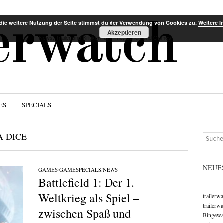
Menü
Zum Inha
lerwatch
die weitere Nutzung der Seite stimmst du der Verwendung von Cookies zu.
Weitere I
Akzeptieren
News, Trailer und Kritiken für Filme, Serien und Games
ES
SPECIALS
A DICE
Suchen
NEUE
GAMES
/
GAMESPECIALS
/
NEWS
Battlefield 1: Der 1.
Weltkrieg als Spiel –
trailerw
trailerw
zwischen Spaß und
Bingewat