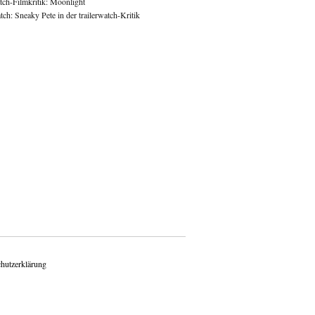
atch-Filmkritik: Moonlight
ch: Sneaky Pete in der trailerwatch-Kritik
hutzerklärung