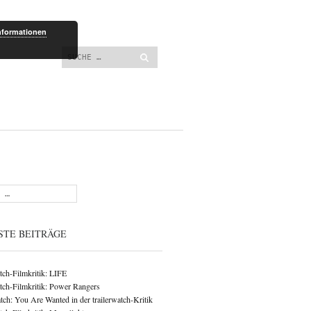
lt springen
nformationen
Suchen
STE BEITRÄGE
atch-Filmkritik: LIFE
atch-Filmkritik: Power Rangers
ch: You Are Wanted in der trailerwatch-Kritik