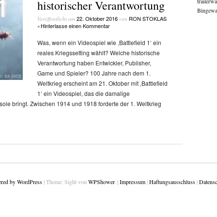
trailerw
historischer Verantwortung
Bingewat
22. Oktober 2016
RON STOKLAS
Veröffentlicht am
von
Hinterlasse einen Kommentar
•
Was, wenn ein Videospiel wie ‚Battlefield 1‘ ein
reales Kriegssetting wählt? Welche historische
Verantwortung haben Entwickler, Publisher,
Game und Spieler? 100 Jahre nach dem 1.
Weltkrieg erscheint am 21. Oktober mit ‚Battlefield
1‘ ein Videospiel, das die damalige
ole bringt. Zwischen 1914 und 1918 forderte der 1. Weltkrieg
red by WordPress
|
Theme: Sight von
WPShower
.
|
Impressum
|
Haftungsausschluss
|
Datensc