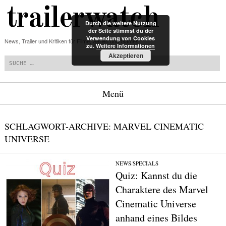
trailerwatch
Durch die weitere Nutzung
der Seite stimmst du der
Verwendung von Cookies
News, Trailer und Kritiken für Filme, Serien und Games
zu.
Weitere Informationen
Suchen
Akzeptieren
Menü
Zum Inhalt springen
SCHLAGWORT-ARCHIVE:
MARVEL CINEMATIC
UNIVERSE
NEWS
/
SPECIALS
Quiz: Kannst du die
Charaktere des Marvel
Cinematic Universe
anhand eines Bildes