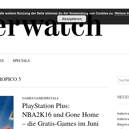
Menü
Zum Inha
lerwatch
die weitere Nutzung der Seite stimmst du der Verwendung von Cookies zu.
Weitere I
Akzeptieren
News, Trailer und Kritiken für Filme, Serien und Games
ES
SPECIALS
ROPICO 5
Suchen
NEUE
GAMES
/
GAMESPECIALS
PlayStation Plus:
NBA2K16 und Gone Home
trailerw
trailerw
– die Gratis-Games im Juni
Bingewat