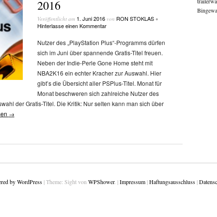
trailerw
2016
Bingewat
1. Juni 2016
RON STOKLAS
Veröffentlicht am
von
•
Hinterlasse einen Kommentar
Nutzer des „PlayStation Plus“-Programms dürfen
sich im Juni über spannende Gratis-Titel freuen.
Neben der Indie-Perle Gone Home steht mit
NBA2K16 ein echter Kracher zur Auswahl. Hier
gibt’s die Übersicht aller PSPlus-Titel. Monat für
Monat beschweren sich zahlreiche Nutzer des
ahl der Gratis-Titel. Die Kritik: Nur selten kann man sich über
sen
→
red by WordPress
|
Theme: Sight von
WPShower
.
|
Impressum
|
Haftungsausschluss
|
Datensc