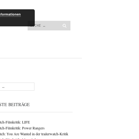
lt springen
nformationen
Suchen
STE BEITRÄGE
atch-Filmkritik: LIFE
atch-Filmkritik: Power Rangers
ch: You Are Wanted in der trailerwatch-Kritik