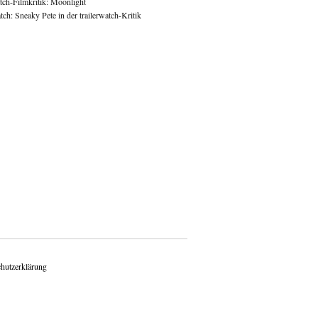
atch-Filmkritik: Moonlight
ch: Sneaky Pete in der trailerwatch-Kritik
hutzerklärung