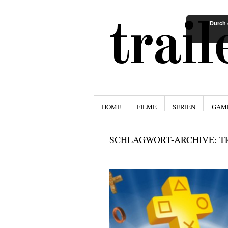
trai
Durch 
Menü
ZUM INHALT SPRINGEN
HOME
FILME
SERIEN
GAM
SCHLAGWORT-ARCHIVE:
T