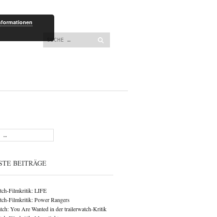
lt springen
nformationen
Suchen
STE BEITRÄGE
atch-Filmkritik: LIFE
atch-Filmkritik: Power Rangers
ch: You Are Wanted in der trailerwatch-Kritik