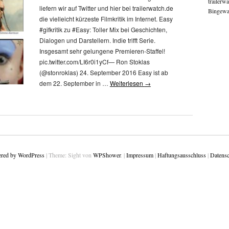
trailerw
liefern wir auf Twitter und hier bei trailerwatch.de
Bingewat
die vielleicht kürzeste Filmkritik im Internet. Easy
#gifkritik zu #Easy: Toller Mix bei Geschichten,
Dialogen und Darstellern. Indie trifft Serie.
Insgesamt sehr gelungene Premieren-Staffel!
pic.twitter.com/LI6r0i1yCf— Ron Stoklas
(@stonroklas) 24. September 2016 Easy ist ab
dem 22. September in …
Weiterlesen
→
red by WordPress
|
Theme: Sight von
WPShower
.
|
Impressum
|
Haftungsausschluss
|
Datensc