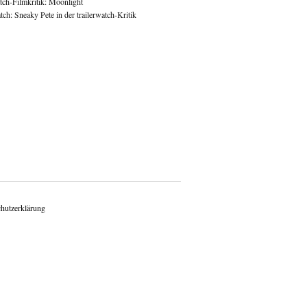
atch-Filmkritik: Moonlight
ch: Sneaky Pete in der trailerwatch-Kritik
hutzerklärung