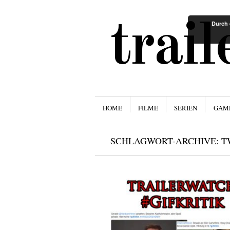
trai
Durch 
Menü
ZUM INHALT SPRINGEN
HOME
FILME
SERIEN
GAM
SCHLAGWORT-ARCHIVE:
T