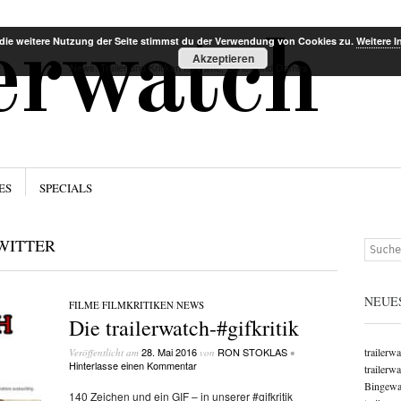
Menü
Zum Inha
lerwatch
die weitere Nutzung der Seite stimmst du der Verwendung von Cookies zu.
Weitere I
Akzeptieren
News, Trailer und Kritiken für Filme, Serien und Games
ES
SPECIALS
WITTER
Suchen
NEUE
FILME
/
FILMKRITIKEN
/
NEWS
Die trailerwatch-#gifkritik
28. Mai 2016
RON STOKLAS
trailerw
Veröffentlicht am
von
•
Hinterlasse einen Kommentar
trailerw
Bingewat
140 Zeichen und ein GIF – in unserer #gifkritik