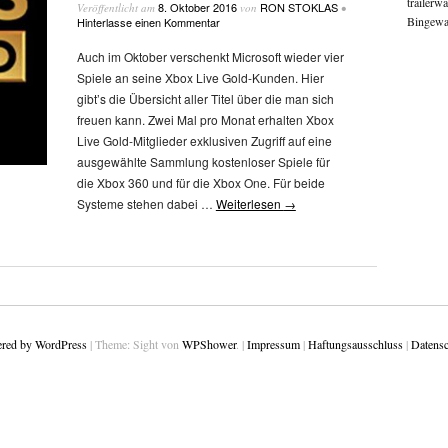
trailerw
8. Oktober 2016
RON STOKLAS
Veröffentlicht am
von
•
Bingewat
Hinterlasse einen Kommentar
Auch im Oktober verschenkt Microsoft wieder vier
Spiele an seine Xbox Live Gold-Kunden. Hier
gibt’s die Übersicht aller Titel über die man sich
freuen kann. Zwei Mal pro Monat erhalten Xbox
Live Gold-Mitglieder exklusiven Zugriff auf eine
ausgewählte Sammlung kostenloser Spiele für
die Xbox 360 und für die Xbox One. Für beide
Systeme stehen dabei …
Weiterlesen
→
red by WordPress
|
Theme: Sight von
WPShower
.
|
Impressum
|
Haftungsausschluss
|
Datensc