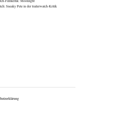
atch-Filmkritik: Moonlight
ch: Sneaky Pete in der trailerwatch-Kritik
hutzerklärung