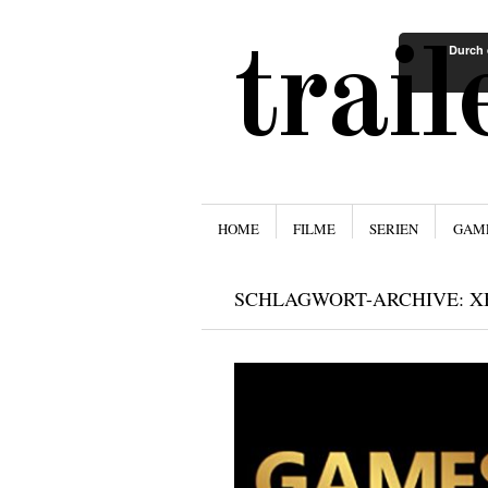
trai
Durch 
Menü
ZUM INHALT SPRINGEN
HOME
FILME
SERIEN
GAM
SCHLAGWORT-ARCHIVE:
X