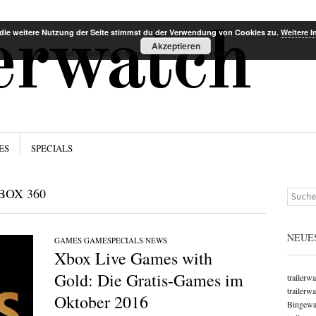
Menü
Zum Inha
lerwatch
die weitere Nutzung der Seite stimmst du der Verwendung von Cookies zu.
Weitere I
Akzeptieren
News, Trailer und Kritiken für Filme, Serien und Games
ES
SPECIALS
BOX 360
Suchen
NEUE
GAMES
/
GAMESPECIALS
/
NEWS
Xbox Live Games with
Gold: Die Gratis-Games im
trailerw
trailerw
Oktober 2016
Bingewat