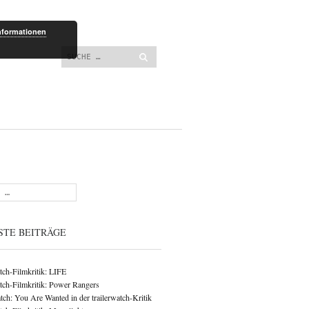
lt springen
nformationen
Suchen
STE BEITRÄGE
atch-Filmkritik: LIFE
atch-Filmkritik: Power Rangers
ch: You Are Wanted in der trailerwatch-Kritik