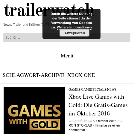
trailerwatch
Durch die weitere Nutzung
der Seite stimmst du der
Verwendung von Cookies
News, Trailer und Kritiken für Filme, Serien und Games
zu.
Weitere Informationen
Suchen
Akzeptieren
Menü
Zum Inhalt springen
SCHLAGWORT-ARCHIVE:
XBOX ONE
GAMES
/
GAMESPECIALS
/
NEWS
Xbox Live Games with
Gold: Die Gratis-Games
im Oktober 2016
8. Oktober 2016
Veröffentlicht am
von
RON STOKLAS
Hinterlasse einen
•
Kommentar