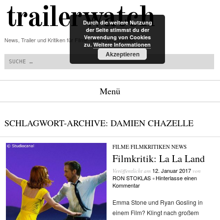
trailerwatch
Durch die weitere Nutzung
der Seite stimmst du der
Verwendung von Cookies
News, Trailer und Kritiken für Filme, Serien und Games
zu.
Weitere Informationen
Suchen
Akzeptieren
Menü
Zum Inhalt springen
SCHLAGWORT-ARCHIVE:
DAMIEN CHAZELLE
FILME
/
FILMKRITIKEN
/
NEWS
Filmkritik: La La Land
12. Januar 2017
Veröffentlicht am
von
RON STOKLAS
Hinterlasse einen
•
Kommentar
Emma Stone und Ryan Gosling in
einem Film? Klingt nach großem