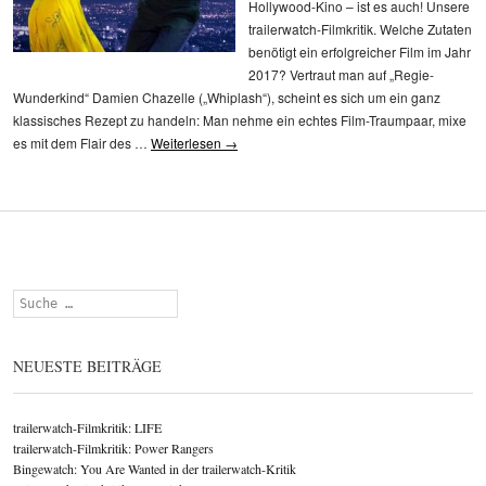
Hollywood-Kino – ist es auch! Unsere
trailerwatch-Filmkritik. Welche Zutaten
benötigt ein erfolgreicher Film im Jahr
2017? Vertraut man auf „Regie-
Wunderkind“ Damien Chazelle („Whiplash“), scheint es sich um ein ganz
klassisches Rezept zu handeln: Man nehme ein echtes Film-Traumpaar, mixe
es mit dem Flair des …
Weiterlesen
→
Suchen
NEUESTE BEITRÄGE
trailerwatch-Filmkritik: LIFE
trailerwatch-Filmkritik: Power Rangers
Bingewatch: You Are Wanted in der trailerwatch-Kritik