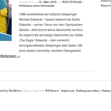
trailerw
31. März 2016
RON STOKLAS
Veröffentlicht am
von
•
Bingewat
Hinterlasse einen Kommentar
1988 verwirklichte der britische Skispringer
Michael Edwards – besser bekannt als Eddie
Edwards – seinen Traum von den Olympischen
Spielen. Jetzt kommt seine Geschichte ins Kino.
So beginnt die einmalige Geschichte von Eddie
„The Eagle“ Edwards – dem vielleicht
durchgeknalltesten Skispringer aller Zeiten. Mit
einer dicken Hornbrille, leichtem Übergewicht
…
Weiterlesen
→
red by WordPress
|
Theme: Sight von
WPShower
.
|
Impressum
|
Haftungsausschluss
|
Datensc