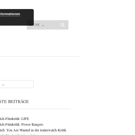
lt springen
nformationen
Suchen
STE BEITRÄGE
atch-Filmkritik: LIFE
atch-Filmkritik: Power Rangers
ch: You Are Wanted in der trailerwatch-Kritik