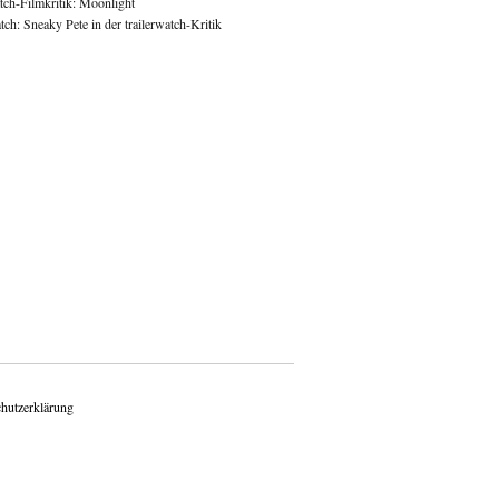
atch-Filmkritik: Moonlight
ch: Sneaky Pete in der trailerwatch-Kritik
hutzerklärung