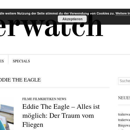
Menü
Zum Inha
lerwatch
die weitere Nutzung der Seite stimmst du der Verwendung von Cookies zu.
Weitere I
Akzeptieren
News, Trailer und Kritiken für Filme, Serien und Games
ES
SPECIALS
DDIE THE EAGLE
Suchen
NEUE
FILME
/
FILMKRITIKEN
/
NEWS
Eddie The Eagle – Alles ist
möglich: Der Traum vom
trailerw
trailerw
Fliegen
Bingewat