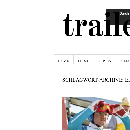
trai
Durch 
Menü
ZUM INHALT SPRINGEN
HOME
FILME
SERIEN
GAM
SCHLAGWORT-ARCHIVE:
E