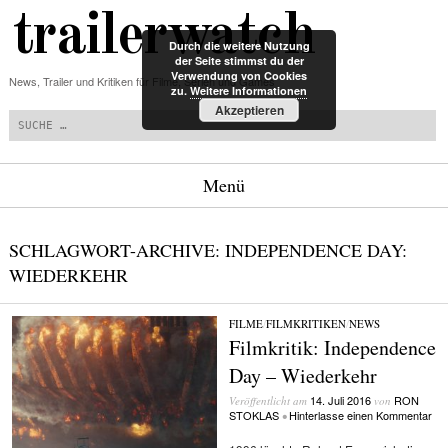
trailerwatch
Durch die weitere Nutzung
der Seite stimmst du der
Verwendung von Cookies
News, Trailer und Kritiken für Filme, Serien und Games
zu.
Weitere Informationen
Suchen
Akzeptieren
Menü
Zum Inhalt springen
SCHLAGWORT-ARCHIVE:
INDEPENDENCE DAY:
WIEDERKEHR
FILME
/
FILMKRITIKEN
/
NEWS
Filmkritik: Independence
Day – Wiederkehr
14. Juli 2016
RON
Veröffentlicht am
von
STOKLAS
Hinterlasse einen Kommentar
•