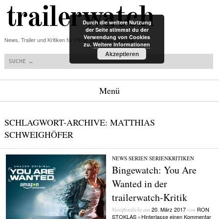
trailerwatch
Durch die weitere Nutzung
der Seite stimmst du der
Verwendung von Cookies
News, Trailer und Kritiken für Filme, Serien und Games
zu.
Weitere Informationen
Suchen
Akzeptieren
Menü
Zum Inhalt springen
SCHLAGWORT-ARCHIVE:
MATTHIAS
SCHWEIGHÖFER
NEWS
/
SERIEN
/
SERIENKRITIKEN
Bingewatch: You Are
Wanted in der
trailerwatch-Kritik
20. März 2017
RON
Veröffentlicht am
von
STOKLAS
Hinterlasse einen Kommentar
•