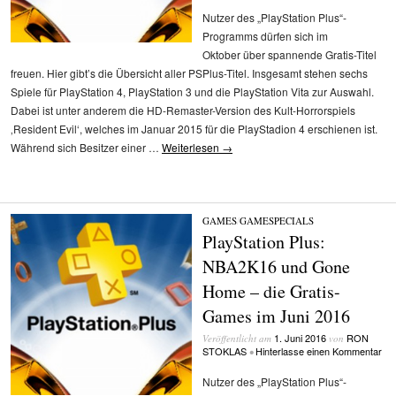
Nutzer des „PlayStation Plus“-
Programms dürfen sich im
Oktober über spannende Gratis-Titel
freuen. Hier gibt’s die Übersicht aller PSPlus-Titel. Insgesamt stehen sechs
Spiele für PlayStation 4, PlayStation 3 und die PlayStation Vita zur Auswahl.
Dabei ist unter anderem die HD-Remaster-Version des Kult-Horrorspiels
‚Resident Evil‘, welches im Januar 2015 für die PlayStadion 4 erschienen ist.
Während sich Besitzer einer …
Weiterlesen
→
GAMES
/
GAMESPECIALS
PlayStation Plus:
NBA2K16 und Gone
Home – die Gratis-
Games im Juni 2016
1. Juni 2016
RON
Veröffentlicht am
von
STOKLAS
Hinterlasse einen Kommentar
•
Nutzer des „PlayStation Plus“-