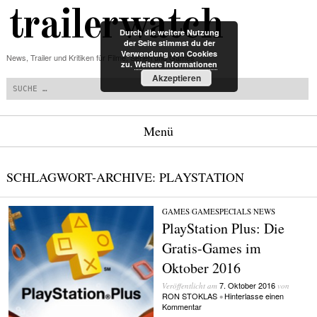
trailerwatch
Durch die weitere Nutzung
der Seite stimmst du der
Verwendung von Cookies
News, Trailer und Kritiken für Filme, Serien und Games
zu.
Weitere Informationen
Suchen
Akzeptieren
Menü
Zum Inhalt springen
SCHLAGWORT-ARCHIVE:
PLAYSTATION
GAMES
/
GAMESPECIALS
/
NEWS
PlayStation Plus: Die
Gratis-Games im
Oktober 2016
7. Oktober 2016
Veröffentlicht am
von
RON STOKLAS
Hinterlasse einen
•
Kommentar