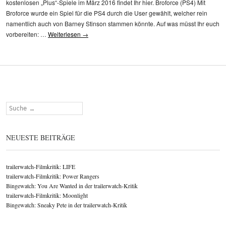
kostenlosen „Plus“-Spiele im März 2016 findet Ihr hier. Broforce (PS4) Mit
Broforce wurde ein Spiel für die PS4 durch die User gewählt, welcher rein
namentlich auch von Barney Stinson stammen könnte. Auf was müsst Ihr euch
vorbereiten: …
Weiterlesen
→
Suchen
NEUESTE BEITRÄGE
trailerwatch-Filmkritik: LIFE
trailerwatch-Filmkritik: Power Rangers
Bingewatch: You Are Wanted in der trailerwatch-Kritik
trailerwatch-Filmkritik: Moonlight
Bingewatch: Sneaky Pete in der trailerwatch-Kritik