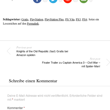
Schlagwörter:
Gratis
,
PlayStation
,
PlayStation Plus
,
PS Vita
,
PS3
,
PS4
. Setze ein
Lesezeichen auf den
Permalink
.
Previous post
Knights of the Old Republic (fast) Gratis bei
Amazon spielen
Next post
Finaler Trailer zu Captain America 3 – Civil War –
mit Spider-Man!
Schreibe einen Kommentar
Deine E-Mail-Adresse wird nicht veröffentlicht.
Erforderliche Felder sind
mit
*
markiert
Kommentar
*