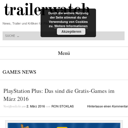
trailerwatch
Durch die weitere Nutzung
der Seite stimmst du der
Verwendung von Cookies
News, Trailer und Kritiken für Filme, Serien und Games
zu.
Weitere Informationen
Suchen
Akzeptieren
Menü
Zum Inhalt springen
GAMES
/
NEWS
PlayStation Plus: Das sind die Gratis-Games im
März 2016
2. März 2016
RON STOKLAS
Hinterlasse einen Kommentar
Veröffentlicht am
von