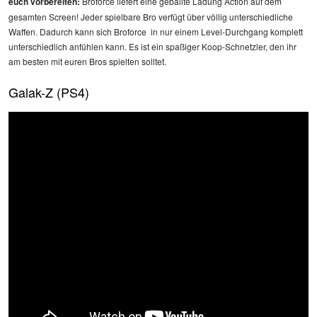
euch vorbereiten:
Broforce liefert eine geballte Ladung Action auf dem
gesamten Screen! Jeder spielbare Bro verfügt über völlig unterschiedliche
Waffen. Dadurch kann sich Broforce in nur einem Level-Durchgang komplett
unterschiedlich anfühlen kann. Es ist ein spaßiger Koop-Schnetzler, den ihr
am besten mit euren Bros spielten solltet.
Galak-Z (PS4)