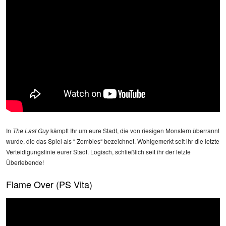
In
The Last Guy
kämpft Ihr um eure Stadt,
die von riesigen Monstern überrannt
wurde, die das Spiel als “ Zombies“ bezeichnet. Wohlgemerkt seit ihr die letzte
Verteidigungslinie eurer Stadt. Logisch, schließlich seit ihr der letzte
Überlebende!
Flame Over (PS Vita)