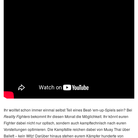
Ihr wolltet schon immer einmal selbst Teil eines Beat-‘em-up-Spiels sein? Bei
Reality Fighters
bekommt Ihr diesen Monat die Möglichkeit. Ihr könnt euren
Fighter dabei nicht nur optisch, sondern auch kampftechnisch nach euren
Vorstellungen optimieren. Die Kampfstile reichen dabei von Muay Thai über
Ballett – kein Witz! Darüber hinaus stehen eurem Kämpfer hunderte von