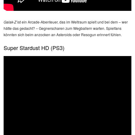
Galak-Z
ist ein Arcade-Abenteuer, das im Weltraum spielt und bei dem – wer
hätte das gedacht? – Gegnerscharen zum Wegballern warten. Spielfans
könnten sich beim anzocken an Asteroids oder Resogun erinnert fühlen.
Super Stardust HD (PS3)