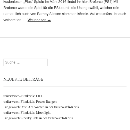
kostenlosen „Plus“-Spiele im März 2016 findet Ihr hier. Broforce (PS4) Mit
Broforce wurde ein Spiel für die PS4 durch die User gewählt, welcher rein
namentlich auch von Barney Stinson stammen könnte. Auf was müsst Ihr euch
vorbereiten: …
Weiterlesen
→
Suchen
NEUESTE BEITRÄGE
trailerwatch-Filmkritik: LIFE
trailerwatch-Filmkritik: Power Rangers
Bingewatch: You Are Wanted in der trailerwatch-Kritik
trailerwatch-Filmkritik: Moonlight
Bingewatch: Sneaky Pete in der trailerwatch-Kritik