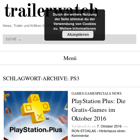
trailerwatch
Durch die weitere Nutzung
der Seite stimmst du der
Verwendung von Cookies
News, Trailer und Kritiken für Filme, Serien und Games
zu.
Weitere Informationen
Suchen
Akzeptieren
Menü
Zum Inhalt springen
SCHLAGWORT-ARCHIVE:
PS3
GAMES
/
GAMESPECIALS
/
NEWS
PlayStation Plus: Die
Gratis-Games im
Oktober 2016
7. Oktober 2016
Veröffentlicht am
von
RON STOKLAS
Hinterlasse einen
•
Kommentar