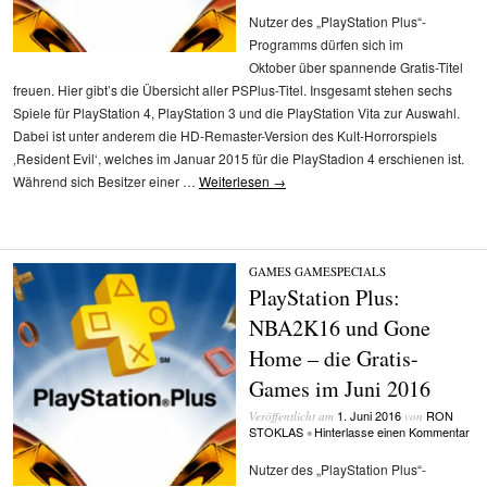
Nutzer des „PlayStation Plus“-
Programms dürfen sich im
Oktober über spannende Gratis-Titel
freuen. Hier gibt’s die Übersicht aller PSPlus-Titel. Insgesamt stehen sechs
Spiele für PlayStation 4, PlayStation 3 und die PlayStation Vita zur Auswahl.
Dabei ist unter anderem die HD-Remaster-Version des Kult-Horrorspiels
‚Resident Evil‘, welches im Januar 2015 für die PlayStadion 4 erschienen ist.
Während sich Besitzer einer …
Weiterlesen
→
GAMES
/
GAMESPECIALS
PlayStation Plus:
NBA2K16 und Gone
Home – die Gratis-
Games im Juni 2016
1. Juni 2016
RON
Veröffentlicht am
von
STOKLAS
Hinterlasse einen Kommentar
•
Nutzer des „PlayStation Plus“-