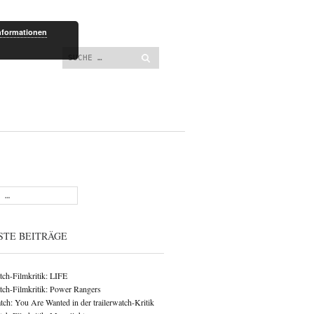
lt springen
nformationen
Suchen
STE BEITRÄGE
atch-Filmkritik: LIFE
atch-Filmkritik: Power Rangers
ch: You Are Wanted in der trailerwatch-Kritik