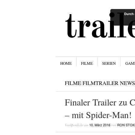
trai
Durch 
Menü
ZUM INHALT SPRINGEN
HOME
FILME
SERIEN
GAM
FILME
/
FILMTRAILER
/
NEWS
Finaler Trailer zu 
– mit Spider-Man!
10. März 2016
RON STOK
Veröffentlicht am
von