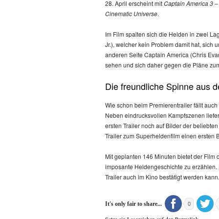
28. April erscheint mit
Captain America 3 – 
Cinematic Universe
.
Im Film spalten sich die Helden in zwei L
Jr.), welcher kein Problem damit hat, sich 
anderen Seite Captain America (Chris Eva
sehen und sich daher gegen die Pläne zu
Die freundliche Spinne aus 
Wie schon beim Premierentrailer fällt auch b
Neben eindrucksvollen Kampfszenen liefert
ersten Trailer noch auf Bilder der beliebt
Trailer zum Superheldenfilm einen ersten B
Mit geplanten 146 Minuten bietet der Film
imposante Heldengeschichte zu erzählen. M
Trailer auch im Kino bestätigt werden kann
It's only fair to share...
0