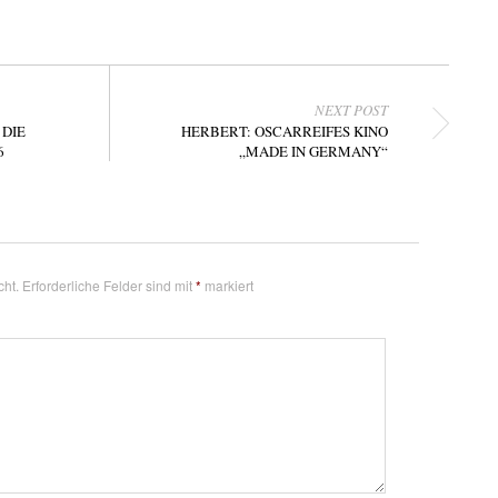
NEXT POST
 DIE
HERBERT: OSCARREIFES KINO
6
„MADE IN GERMANY“
cht.
Erforderliche Felder sind mit
*
markiert