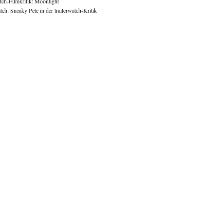
atch-Filmkritik: Moonlight
ch: Sneaky Pete in der trailerwatch-Kritik