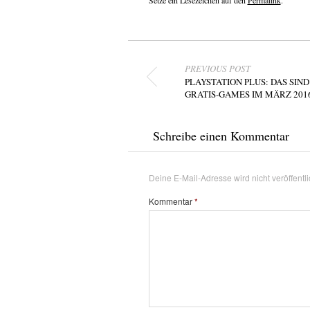
Setze ein Lesezeichen auf den
Permalink
.
Beitragsnavigation
PREVIOUS POST
PLAYSTATION PLUS: DAS SIND
GRATIS-GAMES IM MÄRZ 201
Schreibe einen Kommentar
Deine E-Mail-Adresse wird nicht veröffentli
Kommentar
*