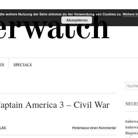
Menü
Zum Inha
lerwatch
die weitere Nutzung der Seite stimmst du der Verwendung von Cookies zu.
Weitere I
Akzeptieren
News, Trailer und Kritiken für Filme, Serien und Games
ES
SPECIALS
Suchen
Captain America 3 – Civil War
NEUE
trailerw
trailerw
LAS
Hinterlasse einen Kommentar
Bingewat