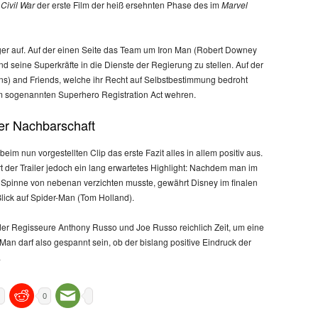
Civil War
der erste Film der heiß ersehnten Phase des im
Marvel
ager auf. Auf der einen Seite das Team um Iron Man (Robert Downey
und seine Superkräfte in die Dienste der Regierung zu stellen. Auf der
ns) and Friends, welche ihr Recht auf Selbstbestimmung bedroht
m sogenannten Superhero Registration Act wehren.
der Nachbarschaft
eim nun vorgestellten Clip das erste Fazit alles in allem positiv aus.
 der Trailer jedoch ein lang erwartetes Highlight: Nachdem man im
en Spinne von nebenan verzichten musste, gewährt Disney im finalen
lick auf Spider-Man (Tom Holland).
 der Regisseure Anthony Russo und Joe Russo reichlich Zeit, um eine
an darf also gespannt sein, ob der bislang positive Eindruck der
.
0