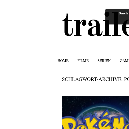
trai
Durch 
Menü
ZUM INHALT SPRINGEN
HOME
FILME
SERIEN
GAM
SCHLAGWORT-ARCHIVE:
P