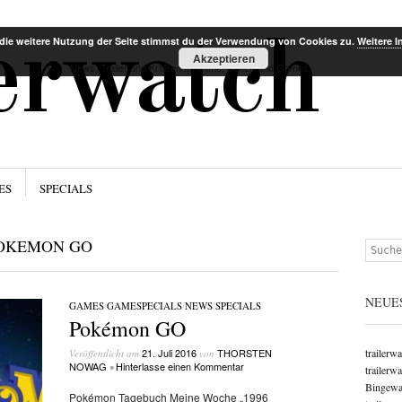
Menü
Zum Inha
lerwatch
die weitere Nutzung der Seite stimmst du der Verwendung von Cookies zu.
Weitere I
Akzeptieren
News, Trailer und Kritiken für Filme, Serien und Games
ES
SPECIALS
OKEMON GO
Suchen
NEUE
GAMES
/
GAMESPECIALS
/
NEWS
/
SPECIALS
Pokémon GO
21. Juli 2016
THORSTEN
trailerw
Veröffentlicht am
von
NOWAG
Hinterlasse einen Kommentar
•
trailerw
Bingewat
Pokémon Tagebuch Meine Woche „1996