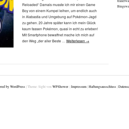
trailerw
Reloaded“ Damals musste ich mir einen Game
Bingewat
Boy von einem Kumpel leihen, um endlich auch
in Alabastia und Umgebung auf Pokémon-Jagd
zu gehen. 20 Jahre später kann ich mein Glück
kaum fassen Pokémon, quasi in echt zu erleben!
Mit Smartphone bewaffnet mache ich mich auf
den Weg „der aller Beste …
Weiterlesen
→
red by WordPress
|
Theme: Sight von
WPShower
.
|
Impressum
|
Haftungsausschluss
|
Datensc