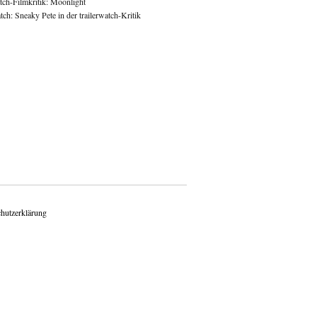
atch-Filmkritik: Moonlight
ch: Sneaky Pete in der trailerwatch-Kritik
hutzerklärung