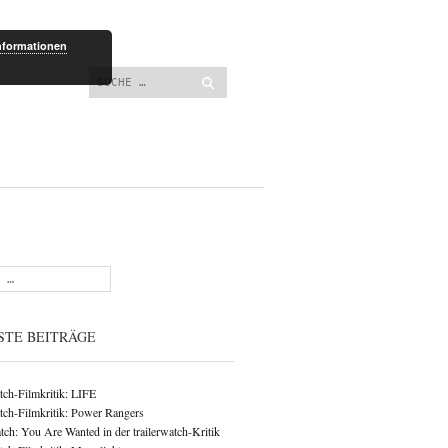
lt springen
nformationen
Suchen
STE BEITRÄGE
atch-Filmkritik: LIFE
atch-Filmkritik: Power Rangers
ch: You Are Wanted in der trailerwatch-Kritik