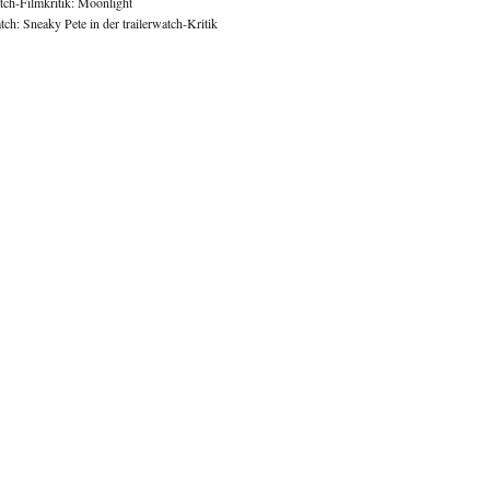
atch-Filmkritik: Moonlight
ch: Sneaky Pete in der trailerwatch-Kritik