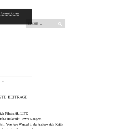
lt springen
nformationen
Suchen
STE BEITRÄGE
atch-Filmkritik: LIFE
atch-Filmkritik: Power Rangers
ch: You Are Wanted in der trailerwatch-Kritik