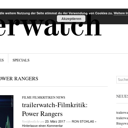
Menü
Zum Inha
lerwatch
die weitere Nutzung der Seite stimmst du der Verwendung von Cookies zu.
Weitere I
Akzeptieren
News, Trailer und Kritiken für Filme, Serien und Games
ES
SPECIALS
OWER RANGERS
Suchen
NEUE
FILME
/
FILMKRITIKEN
/
NEWS
trailerwatch-Filmkritik:
Power Rangers
trailerw
trailerw
23. März 2017
RON STOKLAS
Veröffentlicht am
von
•
Bingewat
Hinterlasse einen Kommentar