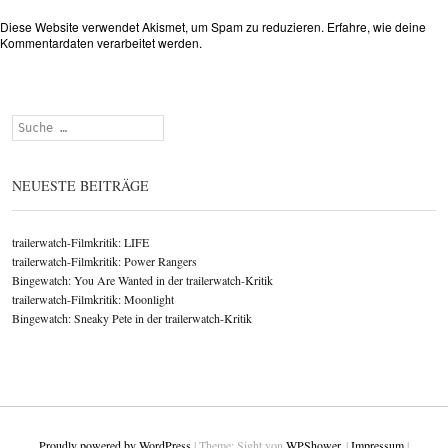
Diese Website verwendet Akismet, um Spam zu reduzieren.
Erfahre, wie deine
Kommentardaten verarbeitet werden.
Suchen
NEUESTE BEITRÄGE
trailerwatch-Filmkritik: LIFE
trailerwatch-Filmkritik: Power Rangers
Bingewatch: You Are Wanted in der trailerwatch-Kritik
trailerwatch-Filmkritik: Moonlight
Bingewatch: Sneaky Pete in der trailerwatch-Kritik
Proudly powered by WordPress
|
Theme: Sight von
WPShower
.
|
Impressum
|