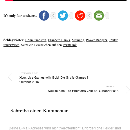
It's only fair to share...
0
0
Schlagwörter:
Brian Cranston
,
Elisabeth Banks
,
Meinung
,
Power Rangers
,
Trailer
,
trailerwatch
. Setze ein Lesezeichen auf den
Permalink
.
Previous post
Xbox Live Games with Gold: Die Gratis-Games im
Oktober 2016
Next post
Neu im Kino: Die Filmstarts vom 13. Oktober 2016
Schreibe einen Kommentar
Deine E-Mail-Adresse wird nicht veröffentlicht.
Erforderliche Felder sind