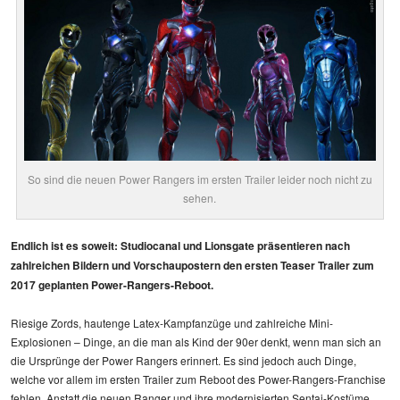
So sind die neuen Power Rangers im ersten Trailer leider noch nicht zu
sehen.
Endlich ist es soweit: Studiocanal und Lionsgate präsentieren nach
zahlreichen Bildern und Vorschaupostern den ersten Teaser Trailer zum
2017 geplanten Power-Rangers-Reboot.
Riesige Zords, hautenge Latex-Kampfanzüge und zahlreiche Mini-
Explosionen – Dinge, an die man als Kind der 90er denkt, wenn man sich an
die Ursprünge der Power Rangers erinnert. Es sind jedoch auch Dinge,
welche vor allem im ersten Trailer zum Reboot des Power-Rangers-Franchise
fehlen. Anstatt die neuen Ranger und ihre modernisierten Sentai-Kostüme