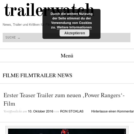
trailerwatch
Durch die weitere Nutzung
der Seite stimmst du der
Verwendung von Cookies
News, Trailer und Kritiken für Filme, Serien und Games
zu.
Weitere Informationen
Suchen
Akzeptieren
Menü
Zum Inhalt springen
FILME
/
FILMTRAILER
/
NEWS
Erster Teaser Trailer zum neuen ‚Power Rangers‘-
Film
10. Oktober 2016
RON STOKLAS
Hinterlasse einen Kommentar
Veröffentlicht am
von