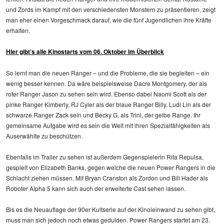
und Zords im Kampf mit den verschiedensten Monstern zu präsentieren, zeigt
man eher einen Vorgeschmack darauf, wie die fünf Jugendlichen ihre Kräfte
erhalten.
Hier gibt’s alle Kinostarts vom 06. Oktober im Überblick
So lernt man die neuen Ranger – und die Probleme, die sie begleiten – ein
wenig besser kennen. Da wäre beispielsweise Dacre Montgomery, der als
roter Ranger Jason zu sehen sein wird. Ebenso dabei Naomi Scott als der
pinke Ranger Kimberly, RJ Cyler als der blaue Ranger Billy, Ludi Lin als der
schwarze Ranger Zack sein und Becky G. als Trini, der gelbe Range. Ihr
gemeinsame Aufgabe wird es sein die Welt mit ihren Spezialfähigkeiten als
Auserwählte zu beschützen.
Ebenfalls im Trailer zu sehen ist außerdem Gegenspielerin Rita Repulsa,
gespielt von Elizabeth Banks, gegen welche die neuen Power Rangers in die
Schlacht ziehen müssen. Mit Bryan Cranston als Zordon und Bill Hader als
Roboter Alpha 5 kann sich auch der erweiterte Cast sehen lassen.
Bis es die Neuauflage der 90er Kultserie auf der Kinoleinwand zu sehen gibt,
muss man sich jedoch noch etwas gedulden. Power Rangers startet am 23.