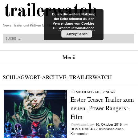
trailerwatch
Durch die weitere Nutzung
der Seite stimmst du der
Verwendung von Cookies
News, Trailer und Kritiken für Filme, Serien und Games
zu.
Weitere Informationen
Suchen
Akzeptieren
Menü
Zum Inhalt springen
SCHLAGWORT-ARCHIVE:
TRAILERWATCH
FILME
/
FILMTRAILER
/
NEWS
Erster Teaser Trailer zum
neuen ‚Power Rangers‘-
Film
10. Oktober 2016
Veröffentlicht am
von
RON STOKLAS
Hinterlasse einen
•
Kommentar