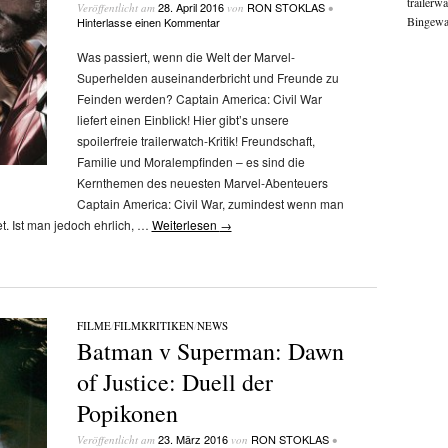
trailerw
28. April 2016
RON STOKLAS
Veröffentlicht am
von
•
Bingewat
Hinterlasse einen Kommentar
Was passiert, wenn die Welt der Marvel-
Superhelden auseinanderbricht und Freunde zu
Feinden werden? Captain America: Civil War
liefert einen Einblick! Hier gibt’s unsere
spoilerfreie trailerwatch-Kritik! Freundschaft,
Familie und Moralempfinden – es sind die
Kernthemen des neuesten Marvel-Abenteuers
Captain America: Civil War, zumindest wenn man
t. Ist man jedoch ehrlich, …
Weiterlesen
→
FILME
/
FILMKRITIKEN
/
NEWS
Batman v Superman: Dawn
of Justice: Duell der
Popikonen
23. März 2016
RON STOKLAS
Veröffentlicht am
von
•