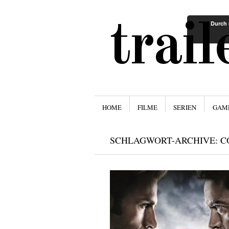
trai
Durch 
Menü
ZUM INHALT SPRINGEN
HOME
FILME
SERIEN
GAM
SCHLAGWORT-ARCHIVE:
C