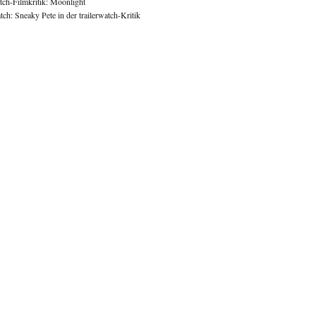
atch-Filmkritik: Moonlight
ch: Sneaky Pete in der trailerwatch-Kritik