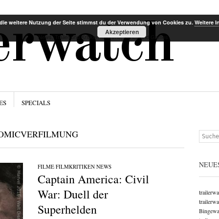
Menü
Zum Inha
lerwatch
die weitere Nutzung der Seite stimmst du der Verwendung von Cookies zu.
Weitere I
Akzeptieren
News, Trailer und Kritiken für Filme, Serien und Games
ES
SPECIALS
OMICVERFILMUNG
Suchen
NEUE
FILME
/
FILMKRITIKEN
/
NEWS
Captain America: Civil
War: Duell der
trailerw
trailerw
Superhelden
Bingewat