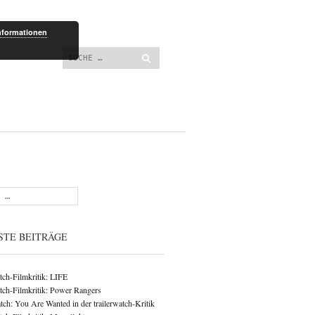
lt springen
nformationen
Suchen
STE BEITRÄGE
atch-Filmkritik: LIFE
atch-Filmkritik: Power Rangers
ch: You Are Wanted in der trailerwatch-Kritik