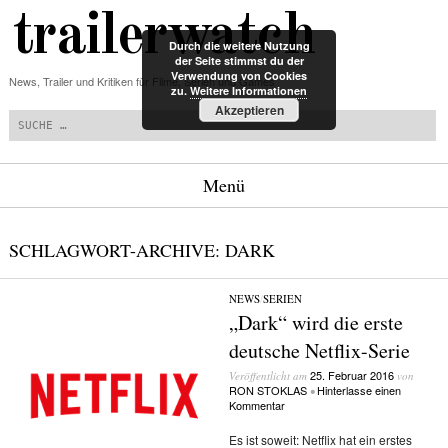
trailerwatch
Durch die weitere Nutzung
der Seite stimmst du der
Verwendung von Cookies
News, Trailer und Kritiken für Filme, Serien und Games
zu.
Weitere Informationen
Suchen
Akzeptieren
Menü
Zum Inhalt springen
SCHLAGWORT-ARCHIVE:
DARK
NEWS
/
SERIEN
„Dark“ wird die erste
deutsche Netflix-Serie
25. Februar 2016
Veröffentlicht am
von
RON STOKLAS
Hinterlasse einen
•
Kommentar
Es ist soweit: Netflix hat ein erstes