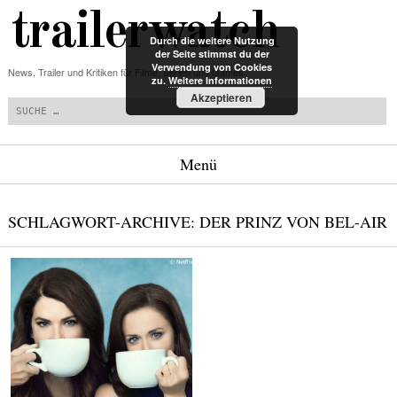
trailerwatch
Durch die weitere Nutzung
der Seite stimmst du der
Verwendung von Cookies
News, Trailer und Kritiken für Filme, Serien und Games
zu.
Weitere Informationen
Suchen
Akzeptieren
Menü
Zum Inhalt springen
SCHLAGWORT-ARCHIVE:
DER PRINZ VON BEL-AIR