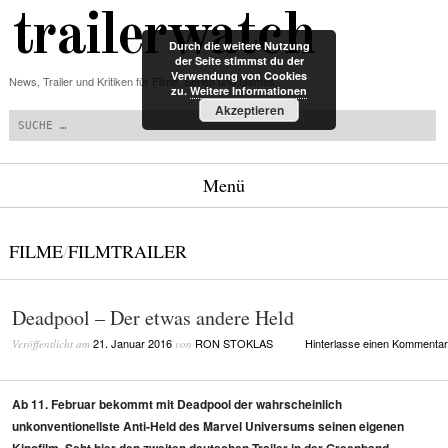
trailerwatch
Durch die weitere Nutzung
der Seite stimmst du der
Verwendung von Cookies
News, Trailer und Kritiken für Filme, Serien und Games
zu.
Weitere Informationen
Suchen
Akzeptieren
Menü
Zum Inhalt springen
FILME
/
FILMTRAILER
Deadpool – Der etwas andere Held
21. Januar 2016
RON STOKLAS
Hinterlasse einen Kommentar
Veröffentlicht am
von
Ab 11. Februar bekommt mit Deadpool der wahrscheinlich
unkonventionellste Anti-Held des Marvel Universums seinen eigenen
Kinofilm. Seht hier den zweiten deutschen Trailer in der Greenband-