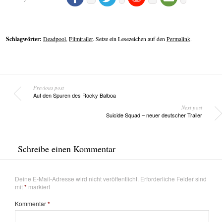
Schlagwörter:
Deadpool
,
Filmtrailer
. Setze ein Lesezeichen auf den
Permalink
.
Previous post
Auf den Spuren des Rocky Balboa
Next post
Suicide Squad – neuer deutscher Trailer
Schreibe einen Kommentar
Deine E-Mail-Adresse wird nicht veröffentlicht.
Erforderliche Felder sind
mit
*
markiert
Kommentar
*