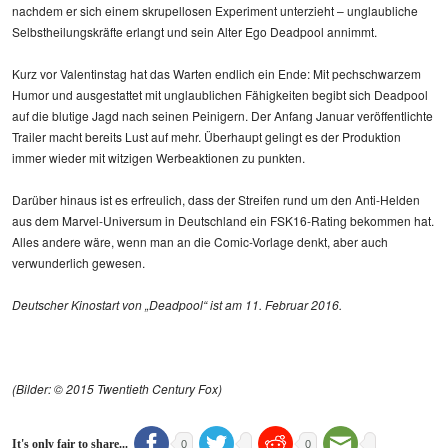
nachdem er sich einem skrupellosen Experiment unterzieht – unglaubliche
Selbstheilungskräfte erlangt und sein Alter Ego Deadpool annimmt.
Kurz vor Valentinstag hat das Warten endlich ein Ende: Mit pechschwarzem
Humor und ausgestattet mit unglaublichen Fähigkeiten begibt sich Deadpool
auf die blutige Jagd nach seinen Peinigern. Der Anfang Januar veröffentlichte
Trailer macht bereits Lust auf mehr. Überhaupt gelingt es der Produktion
immer wieder mit witzigen Werbeaktionen zu punkten.
Darüber hinaus ist es erfreulich, dass der Streifen rund um den Anti-Helden
aus dem Marvel-Universum in Deutschland ein FSK16-Rating bekommen hat.
Alles andere wäre, wenn man an die Comic-Vorlage denkt, aber auch
verwunderlich gewesen.
Deutscher Kinostart von „Deadpool“ ist am 11. Februar 2016.
(Bilder: © 2015 Twentieth Century Fox)
It's only fair to share...
0
0