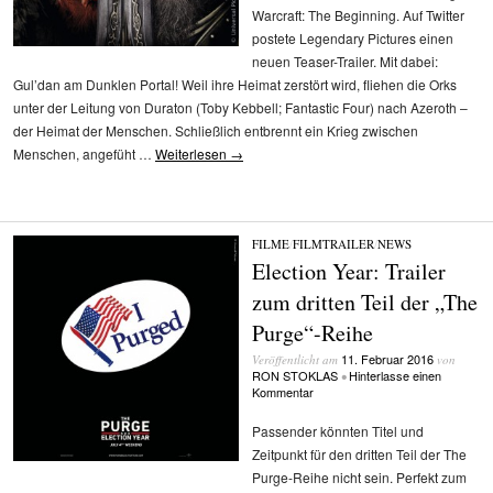
Warcraft: The Beginning. Auf Twitter
postete Legendary Pictures einen
neuen Teaser-Trailer. Mit dabei:
Gul’dan am Dunklen Portal! Weil ihre Heimat zerstört wird, fliehen die Orks
unter der Leitung von Duraton (Toby Kebbell; Fantastic Four) nach Azeroth –
der Heimat der Menschen. Schließlich entbrennt ein Krieg zwischen
Menschen, angefüht …
Weiterlesen
→
FILME
/
FILMTRAILER
/
NEWS
Election Year: Trailer
zum dritten Teil der „The
Purge“-Reihe
11. Februar 2016
Veröffentlicht am
von
RON STOKLAS
Hinterlasse einen
•
Kommentar
Passender könnten Titel und
Zeitpunkt für den dritten Teil der The
Purge-Reihe nicht sein. Perfekt zum