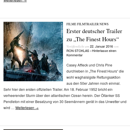
FILME
/
FILMTRAILER
/
NEWS
Erster deutscher Trailer
zu „The Finest Hours“
22. Januar 2016
Veröffentlicht am
von
RON STOKLAS
Hinterlasse einen
•
Kommentar
Casey Affleck und Chris Pine
durchleben in „The Finest Hours“ die
wohl waghalsigste Rettungsaktion
aus den 50er Jahren noch einmal.
Sehr hier den ersten offiziellen Trailer. Am 18. Februar 1952 bricht ein
verheerender Sturm über den atlantischen Ozean herein. Der Öltanker SS
Pendleton mit einer Besatzung von 30 Seemännern gerät in das Unwetter und
wird …
Weiterlesen
→