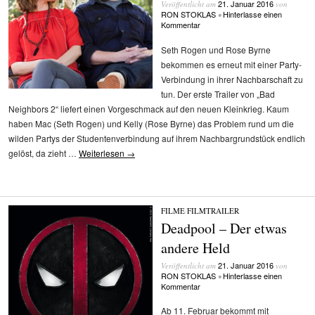
21. Januar 2016
Veröffentlicht am
von
RON STOKLAS
Hinterlasse einen
•
Kommentar
Seth Rogen und Rose Byrne
bekommen es erneut mit einer Party-
Verbindung in ihrer Nachbarschaft zu
tun. Der erste Trailer von „Bad
Neighbors 2“ liefert einen Vorgeschmack auf den neuen Kleinkrieg. Kaum
haben Mac (Seth Rogen) und Kelly (Rose Byrne) das Problem rund um die
wilden Partys der Studentenverbindung auf ihrem Nachbargrundstück endlich
gelöst, da zieht …
Weiterlesen
→
FILME
/
FILMTRAILER
Deadpool – Der etwas
andere Held
21. Januar 2016
Veröffentlicht am
von
RON STOKLAS
Hinterlasse einen
•
Kommentar
Ab 11. Februar bekommt mit