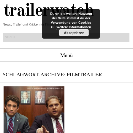
trailerwatch
Durch die weitere Nutzung
der Seite stimmst du der
Verwendung von Cookies
News, Trailer und Kritiken für Filme, Serien und Games
zu.
Weitere Informationen
Suchen
Akzeptieren
Menü
Zum Inhalt springen
SCHLAGWORT-ARCHIVE:
FILMTRAILER