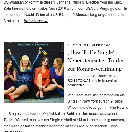
US-Wahlkampf kommt in diesem Jahr The Purge 3: Election Year ins Kino.
Sehr hier den ersten Trailer. Auch 2016 wird in den USA die Purge gefeiert. In
dieser einen Nacht dürfen alle US-Bürger 12 Stunden lang ungehindert alle
Straftaten …
Weiterlesen
→
FILME
/
FILMTRAILER
/
NEWS
„How To Be Single“:
Neuer deutscher Trailer
zur Roman-Verfilmung
22. Januar 2016
Veröffentlicht am
von
RON STOKLAS
Hinterlasse einen
•
Kommentar
Wie findet man sich bestmöglich als
Single in New York zurecht? Rebel
Wilson und Co. zeigen im Film How to
be Single verschiedene Möglichkeiten. Seht hier den neuen deutschen
Trailer! Wie soll man sich als Single verhalten? Man kann es richtig machen,
man kann es falsch machen oder man kann es wie Alice machen – oder …
Weiterlesen
→