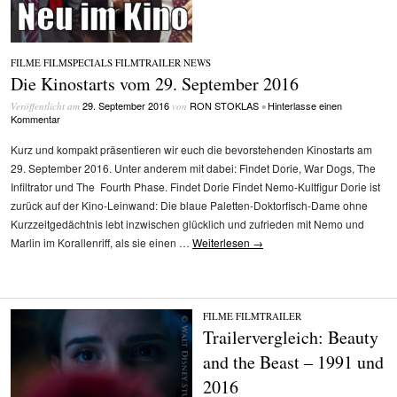
FILME
/
FILMSPECIALS
/
FILMTRAILER
/
NEWS
Die Kinostarts vom 29. September 2016
29. September 2016
RON STOKLAS
Hinterlasse einen
Veröffentlicht am
von
•
Kommentar
Kurz und kompakt präsentieren wir euch die bevorstehenden Kinostarts am
29. September 2016. Unter anderem mit dabei: Findet Dorie, War Dogs, The
Infiltrator und The Fourth Phase. Findet Dorie Findet Nemo-Kultfigur Dorie ist
zurück auf der Kino-Leinwand: Die blaue Paletten-Doktorfisch-Dame ohne
Kurzzeitgedächtnis lebt inzwischen glücklich und zufrieden mit Nemo und
Marlin im Korallenriff, als sie einen …
Weiterlesen
→
FILME
/
FILMTRAILER
Trailervergleich: Beauty
and the Beast – 1991 und
2016