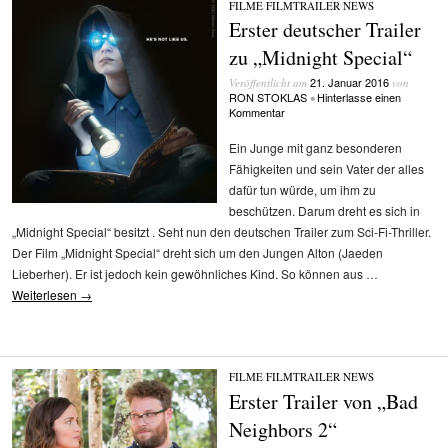
FILME
/
FILMTRAILER
/
NEWS
Erster deutscher Trailer
zu „Midnight Special“
21. Januar 2016
Veröffentlicht am
von
RON STOKLAS
Hinterlasse einen
•
Kommentar
Ein Junge mit ganz besonderen
Fähigkeiten und sein Vater der alles
dafür tun würde, um ihm zu
beschützen. Darum dreht es sich in
„Midnight Special“ besitzt . Seht nun den deutschen Trailer zum Sci-Fi-Thriller.
Der Film „Midnight Special“ dreht sich um den Jungen Alton (Jaeden
Lieberher). Er ist jedoch kein gewöhnliches Kind. So können aus …
Weiterlesen
→
FILME
/
FILMTRAILER
/
NEWS
Erster Trailer von „Bad
Neighbors 2“