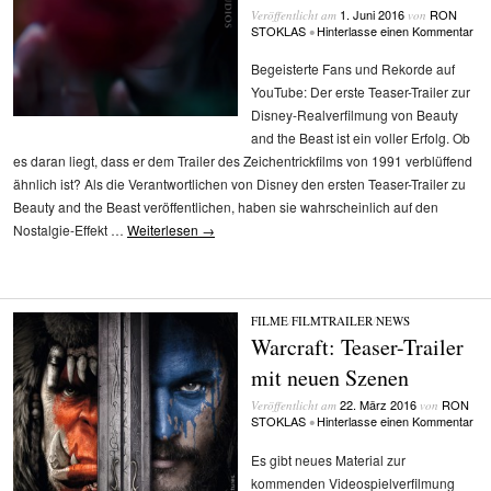
1. Juni 2016
RON
Veröffentlicht am
von
STOKLAS
Hinterlasse einen Kommentar
•
Begeisterte Fans und Rekorde auf
YouTube: Der erste Teaser-Trailer zur
Disney-Realverfilmung von Beauty
and the Beast ist ein voller Erfolg. Ob
es daran liegt, dass er dem Trailer des Zeichentrickfilms von 1991 verblüffend
ähnlich ist? Als die Verantwortlichen von Disney den ersten Teaser-Trailer zu
Beauty and the Beast veröffentlichen, haben sie wahrscheinlich auf den
Nostalgie-Effekt …
Weiterlesen
→
FILME
/
FILMTRAILER
/
NEWS
Warcraft: Teaser-Trailer
mit neuen Szenen
22. März 2016
RON
Veröffentlicht am
von
STOKLAS
Hinterlasse einen Kommentar
•
Es gibt neues Material zur
kommenden Videospielverfilmung