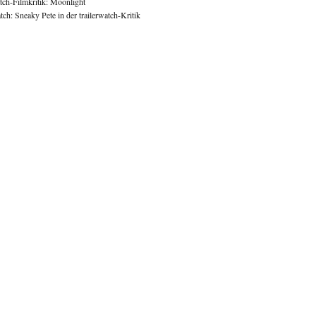
atch-Filmkritik: Moonlight
ch: Sneaky Pete in der trailerwatch-Kritik