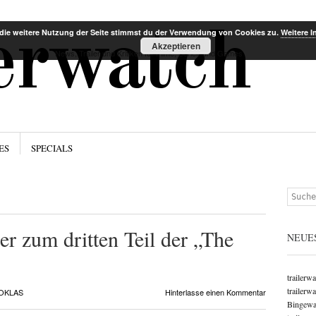
Menü
Zum Inha
lerwatch
die weitere Nutzung der Seite stimmst du der Verwendung von Cookies zu.
Weitere I
Akzeptieren
News, Trailer und Kritiken für Filme, Serien und Games
ES
SPECIALS
Suchen
ler zum dritten Teil der „The
NEUE
trailerw
trailerw
OKLAS
Hinterlasse einen Kommentar
Bingewat