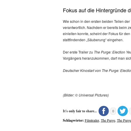
Fokus auf die Hintergründe 
Wie schon in den ersten beiden Teilen de
verantwortlich. Nachdem er bereits beim zw
einleiten konnte, scheint der Fokus für den 
stattfindenden „Säuberung“ eingehen.
Der erste Trailer zu
The Purge: Election Ye
Vorgängers heranzukommen, darf man sich 
Deutscher Kinostart von The Purge: Electio
(Bilder: © Universal Pictures)
It's only fair to share...
0
Schlagwörter:
Filmtrailer
,
The Purge
,
The Purge