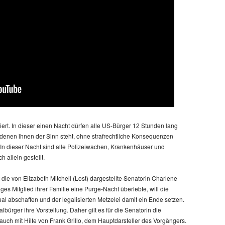
ert. In dieser einen Nacht dürfen alle US-Bürger 12 Stunden lang
 denen ihnen der Sinn steht, ohne strafrechtliche Konsequenzen
 In dieser Nacht sind alle Polizeiwachen, Krankenhäuser und
h allein gestellt.
t die von Elizabeth Mitchell (Lost) dargestellte Senatorin Charlene
es Mitglied ihrer Familie eine Purge-Nacht überlebte, will die
ual abschaffen und der legalisierten Metzelei damit ein Ende setzen.
albürger ihre Vorstellung. Daher gilt es für die Senatorin die
ch mit Hilfe von Frank Grillo, dem Hauptdarsteller des Vorgängers.