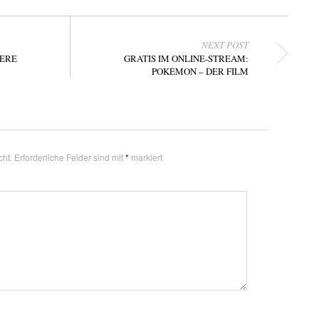
NEXT POST
DERE
GRATIS IM ONLINE-STREAM:
POKÉMON – DER FILM
cht.
Erforderliche Felder sind mit
*
markiert