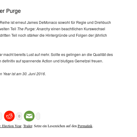
der Purge
r Reihe ist erneut James DeMonaco sowohl für Regie und Drehbuch
eiten Teil
The Purge: Anarchy
einen beachtlichen Kurswechsel
dritten Teil noch stärker
die Hintergründe und Folgen der jährlich
ar
macht bereits Lust auf mehr. Sollte es gelingen an die Qualität des
definitiv auf spannende Action und blutiges Gemetzel freuen.
n Year ist am 30. Juni 2016.
0
: Election Year
,
Trailer
. Setze ein Lesezeichen auf den
Permalink
.