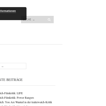
lt springen
nformationen
Suchen
STE BEITRÄGE
atch-Filmkritik: LIFE
atch-Filmkritik: Power Rangers
ch: You Are Wanted in der trailerwatch-Kritik