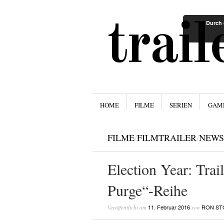
trai
Durch 
Menü
ZUM INHALT SPRINGEN
HOME
FILME
SERIEN
GAM
FILME
/
FILMTRAILER
/
NEWS
Election Year: Trai
Purge“-Reihe
11. Februar 2016
RON ST
Veröffentlicht am
von