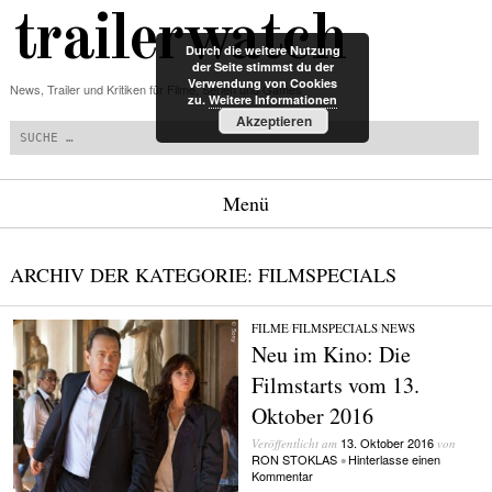
trailerwatch
Durch die weitere Nutzung
der Seite stimmst du der
Verwendung von Cookies
News, Trailer und Kritiken für Filme, Serien und Games
zu.
Weitere Informationen
Suchen
Akzeptieren
Menü
Zum Inhalt springen
ARCHIV DER KATEGORIE:
FILMSPECIALS
FILME
/
FILMSPECIALS
/
NEWS
Neu im Kino: Die
Filmstarts vom 13.
Oktober 2016
13. Oktober 2016
Veröffentlicht am
von
RON STOKLAS
Hinterlasse einen
•
Kommentar