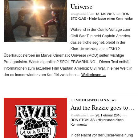
Universe
18. Mai 2016
RON
Veröffentlicht am
von
STOKLAS
Hinterlasse einen Kommentar
•
Während in der Comic-Vorlage zum
Civil War Titelheld Captain America
das zeitliche segnet, bleibt in der
Kino-Umsetzung alles FSK12.
Überhaupt sterben im Marvel Cinematic Universe (MCU) selten wichtige
Protagonisten. Wieso eigentlich? SPOILERWARNUNG – Dieser Text enthält
Informationen zum aktuellen Film Captain America: Civil War. In einer Welt, in
der es immer wieder zum Konflikt zwischen …
Weiterlesen
→
FILME
/
FILMSPECIALS
/
NEWS
And the Razzie goes to…
28. Februar 2016
Veröffentlicht am
von
RON STOKLAS
Hinterlasse einen
•
Kommentar
In der Nacht vor der Oscar-Verleihung