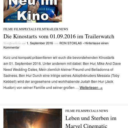
FILME
/
FILMSPECIALS
/
FILMTRAILER
/
NEWS
Die Kinostarts vom 01.09.2016 im Trailerwatch
1. September 2016
RON STOKLAS
Hinterlasse einen
Veröffentlicht am
von
•
Kommentar
Kurz und kompakt präsentieren wir euch die bevorstehenden Kinostarts
am 01. September 2016. Unter anderem mit dabei: Ben Hur, Mike And Dave
Need Wedding-Dates, Mein ziemlich kleiner Freund und Belladonna of
Sadness. Ben Hur Durch eine Intrige seines Adoptivbruders Messala (Toby
Kebbell) wird der angesehene und wohlhabende Judah Ben Hur (Jack
Huston) von seiner Familie und seiner großen …
Weiterlesen
→
FILME
/
FILMSPECIALS
/
NEWS
Leben und Sterben im
Marvel Cinematic