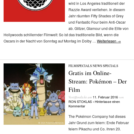
wird in Los Angeles traditionell der
Razzie Award verliehen. In diesem
Jahr räumten Fifty Shades of Grey
und Fantastic Four beim Anti-Oscar
ab. Glitzer, Glamour und die Elite von
Hollywoods schillernder Filmwelt: So ist das traditionelle Bild, wenn die
Oscars in der Nacht von Sonntag auf Montag im Dolby …
Weiterlesen
→
FILMSPECIALS
/
NEWS
/
SPECIALS
Gratis im Online-
Stream: Pokémon – Der
Film
11. Februar 2016
Veröffentlicht am
von
RON STOKLAS
Hinterlasse einen
•
Kommentar
The Pokémon Company hat dieses
Jahr Grund zum feiern: Ende Februar
feiern Pikachu und Co. ihren 20.