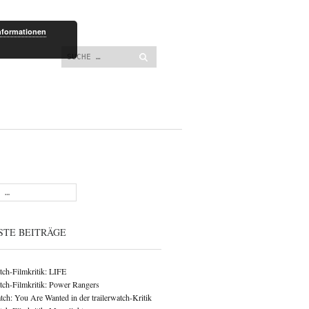
lt springen
nformationen
Suchen
STE BEITRÄGE
atch-Filmkritik: LIFE
atch-Filmkritik: Power Rangers
ch: You Are Wanted in der trailerwatch-Kritik