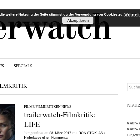
Menü
Zum Inha
lerwatch
die weitere Nutzung der Seite stimmst du der Verwendung von Cookies zu.
Weitere I
Akzeptieren
News, Trailer und Kritiken für Filme, Serien und Games
ES
SPECIALS
ILMKRITIK
Suchen
NEUE
FILME
/
FILMKRITIKEN
/
NEWS
trailerwatch-Filmkritik:
LIFE
trailerw
trailerw
28. März 2017
RON STOKLAS
Veröffentlicht am
von
•
Bingewat
Hinterlasse einen Kommentar