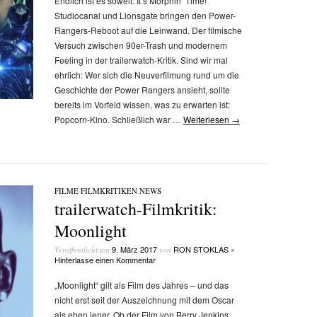
Endlich ist es soweit: It’s Morphin‘ Time!
Studiocanal und Lionsgate bringen den Power-
Rangers-Reboot auf die Leinwand. Der filmische
Versuch zwischen 90er-Trash und modernem
Feeling in der trailerwatch-Kritik. Sind wir mal
ehrlich: Wer sich die Neuverfilmung rund um die
Geschichte der Power Rangers ansieht, sollte
bereits im Vorfeld wissen, was zu erwarten ist:
Popcorn-Kino. Schließlich war …
Weiterlesen
→
FILME
/
FILMKRITIKEN
/
NEWS
trailerwatch-Filmkritik:
Moonlight
9. März 2017
RON STOKLAS
Veröffentlicht am
von
•
Hinterlasse einen Kommentar
„Moonlight“ gilt als Film des Jahres – und das
nicht erst seit der Auszeichnung mit dem Oscar
als eben jener. Ob der Film von Berry Jenkins