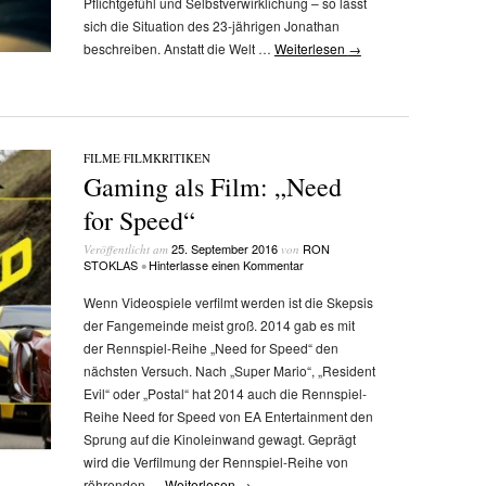
Pflichtgefühl und Selbstverwirklichung – so lässt
sich die Situation des 23-jährigen Jonathan
beschreiben. Anstatt die Welt …
Weiterlesen
→
FILME
/
FILMKRITIKEN
Gaming als Film: „Need
for Speed“
25. September 2016
RON
Veröffentlicht am
von
STOKLAS
Hinterlasse einen Kommentar
•
Wenn Videospiele verfilmt werden ist die Skepsis
der Fangemeinde meist groß. 2014 gab es mit
der Rennspiel-Reihe „Need for Speed“ den
nächsten Versuch. Nach „Super Mario“, „Resident
Evil“ oder „Postal“ hat 2014 auch die Rennspiel-
Reihe Need for Speed von EA Entertainment den
Sprung auf die Kinoleinwand gewagt. Geprägt
wird die Verfilmung der Rennspiel-Reihe von
röhrenden …
Weiterlesen
→