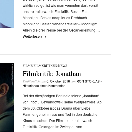
wirklich so gut ist wie man vermuten darf, verrät
unsere trailerwatch-Filmkritik. Bester Film –
Moonlight. Bestes adaptiertes Drehbuch –
Moonlight. Bester Nebendarsteller – Moonlight.
Allein die drei Preise bei der Oscarverleihung …
Weiterlesen
→
FILME
/
FILMKRITIKEN
/
NEWS
Filmkritik: Jonathan
6. Oktober 2016
RON STOKLAS
Veröffentlicht am
von
•
Hinterlasse einen Kommentar
Bei der diesjährigen Berlinale feierte ‚Jonathan‘
von Piotr J. Lewandowski seine Weltpremiere. Ab
dem 06. Oktober ist das Drama über Liebe,
Familiengeheimnisse und Tod in den deutschen
Kinos zu sehen. Der Film in der trailerwatch-
Filmkritik. Gefangen im Zwiespalt von