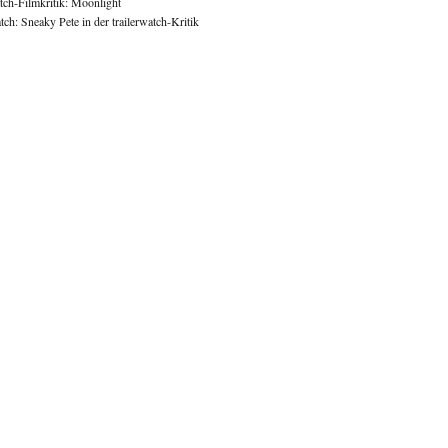
atch-Filmkritik: Moonlight
ch: Sneaky Pete in der trailerwatch-Kritik