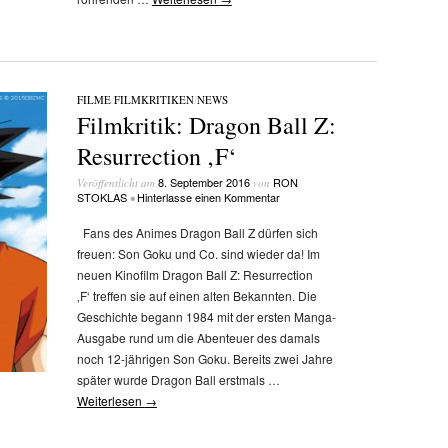
FILME
/
FILMKRITIKEN
/
NEWS
Filmkritik: Dragon Ball Z:
Resurrection ‚F‘
8. September 2016
RON
Veröffentlicht am
von
STOKLAS
Hinterlasse einen Kommentar
•
Fans des Animes Dragon Ball Z dürfen sich
freuen: Son Goku und Co. sind wieder da! Im
neuen Kinofilm Dragon Ball Z: Resurrection
‚F‘ treffen sie auf einen alten Bekannten. Die
Geschichte begann 1984 mit der ersten Manga-
Ausgabe rund um die Abenteuer des damals
noch 12-jährigen Son Goku. Bereits zwei Jahre
später wurde Dragon Ball erstmals …
Weiterlesen
→