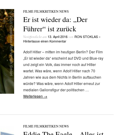
FILME
/
FILMKRITIKEN
/
NEWS
Er ist wieder da: „Der
Führer“ ist zurück
13. April 2016
RON STOKLAS
Veröffentlicht am
von
•
Hinterlasse einen Kommentar
Adolf Hitler – mitten im heutigen Berlin? Der Film
„Er ist wieder da“ erscheint auf DVD und Blue-ray
und zeigt ein Volk, das immer noch auf Hitler
wartet. Was wäre, wenn Adolf Hitler nach 70
Jahren wie aus dem Nichts in Berlin auftauchen
würde? Was wäre, wenn Adolf Hitler erneut zur
medialen Galionsfigur der politischen …
Weiterlesen
→
FILME
/
FILMKRITIKEN
/
NEWS
Eddie The Eagle – Alles ist