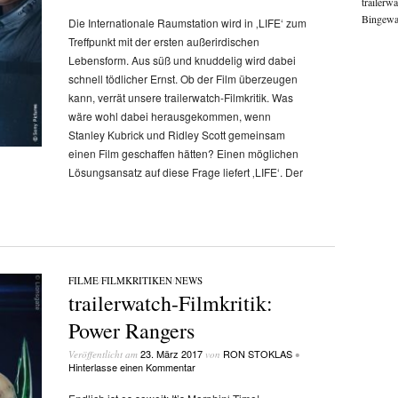
trailerw
Bingewat
Die Internationale Raumstation wird in ‚LIFE‘ zum
Treffpunkt mit der ersten außerirdischen
Lebensform. Aus süß und knuddelig wird dabei
schnell tödlicher Ernst. Ob der Film überzeugen
kann, verrät unsere trailerwatch-Filmkritik. Was
wäre wohl dabei herausgekommen, wenn
Stanley Kubrick und Ridley Scott gemeinsam
einen Film geschaffen hätten? Einen möglichen
Lösungsansatz auf diese Frage liefert ‚LIFE‘. Der
FILME
/
FILMKRITIKEN
/
NEWS
trailerwatch-Filmkritik:
Power Rangers
23. März 2017
RON STOKLAS
Veröffentlicht am
von
•
Hinterlasse einen Kommentar