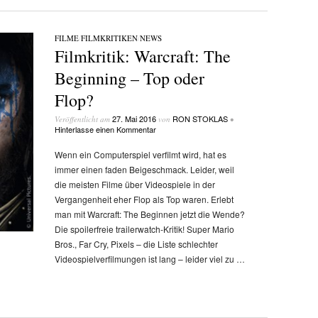
FILME
/
FILMKRITIKEN
/
NEWS
Filmkritik: Warcraft: The
Beginning – Top oder
Flop?
27. Mai 2016
RON STOKLAS
Veröffentlicht am
von
•
Hinterlasse einen Kommentar
Wenn ein Computerspiel verfilmt wird, hat es
immer einen faden Beigeschmack. Leider, weil
die meisten Filme über Videospiele in der
Vergangenheit eher Flop als Top waren. Erlebt
man mit Warcraft: The Beginnen jetzt die Wende?
Die spoilerfreie trailerwatch-Kritik! Super Mario
Bros., Far Cry, Pixels – die Liste schlechter
Videospielverfilmungen ist lang – leider viel zu …