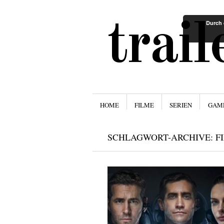
trai
Durch 
Menü
ZUM INHALT SPRINGEN
HOME
FILME
SERIEN
GAM
SCHLAGWORT-ARCHIVE:
F